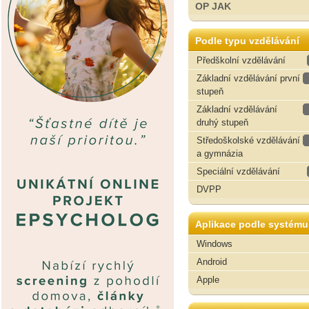
OP JAK
Podle typu vzdělávání
Předškolní vzdělávání
Základní vzdělávání první
stupeň
Základní vzdělávání
druhý stupeň
Středoškolské vzdělávání
a gymnázia
Speciální vzdělávání
DVPP
Aplikace podle systému
Windows
Android
Apple