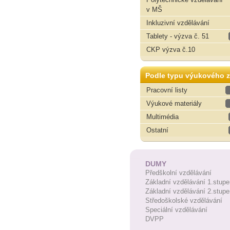
v MŠ
Inkluzivní vzdělávání
Tablety - výzva č. 51
CKP výzva č.10
Podle typu výukového z
Pracovní listy
Výukové materiály
Multimédia
Ostatní
DUMY
Předškolní vzdělávání
Základní vzdělávání 1.stupe
Základní vzdělávání 2.stupe
Středoškolské vzdělávání
Speciální vzdělávání
DVPP