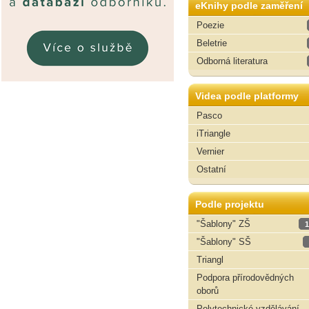
eKnihy podle zaměření
Poezie
Beletrie
Odborná literatura
Videa podle platformy
Pasco
iTriangle
Vernier
Ostatní
Podle projektu
"Šablony" ZŠ
1
"Šablony" SŠ
Triangl
Podpora přírodovědných
oborů
Polytechnické vzdělávání