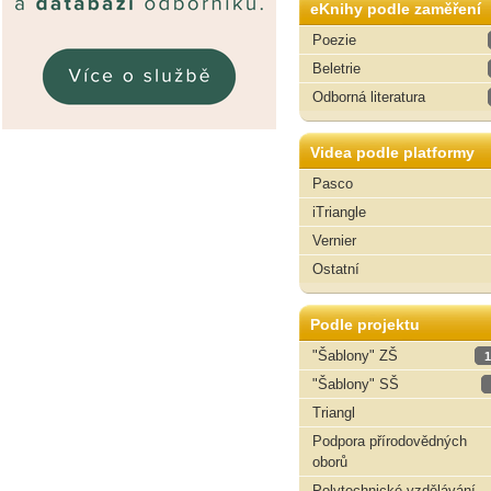
eKnihy podle zaměření
Poezie
Beletrie
Odborná literatura
Videa podle platformy
Pasco
iTriangle
Vernier
Ostatní
Podle projektu
"Šablony" ZŠ
1
"Šablony" SŠ
Triangl
Podpora přírodovědných
oborů
Polytechnické vzdělávání