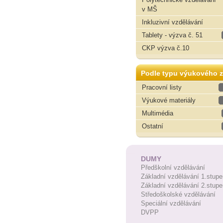
v MŠ
Inkluzivní vzdělávání
Tablety - výzva č. 51
CKP výzva č.10
Podle typu výukového z
Pracovní listy
Výukové materiály
Multimédia
Ostatní
DUMY
Předškolní vzdělávání
Základní vzdělávání 1.stupe
Základní vzdělávání 2.stupe
Středoškolské vzdělávání
Speciální vzdělávání
DVPP