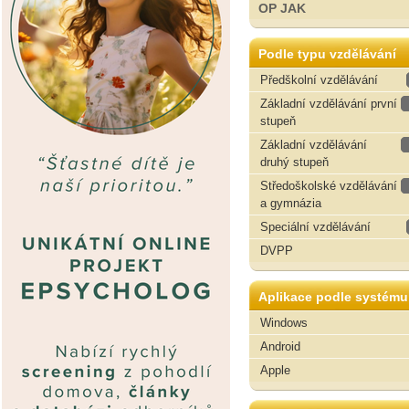
OP JAK
Podle typu vzdělávání
Předškolní vzdělávání
Základní vzdělávání první
stupeň
Základní vzdělávání
druhý stupeň
Středoškolské vzdělávání
a gymnázia
Speciální vzdělávání
DVPP
Aplikace podle systému
Windows
Android
Apple