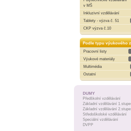
v MŠ
Inkluzivní vzdělávání
Tablety - výzva č. 51
CKP výzva č.10
Podle typu výukového z
Pracovní listy
Výukové materiály
Multimédia
Ostatní
DUMY
Předškolní vzdělávání
Základní vzdělávání 1.stupe
Základní vzdělávání 2.stupe
Středoškolské vzdělávání
Speciální vzdělávání
DVPP