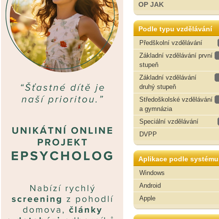
OP JAK
Podle typu vzdělávání
Předškolní vzdělávání
Základní vzdělávání první
stupeň
Základní vzdělávání
druhý stupeň
Středoškolské vzdělávání
a gymnázia
Speciální vzdělávání
DVPP
Aplikace podle systému
Windows
Android
Apple