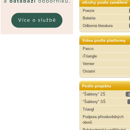
eKnihy podle zaměření
Poezie
Beletrie
Odborná literatura
Videa podle platformy
Pasco
iTriangle
Vernier
Ostatní
Podle projektu
"Šablony" ZŠ
1
"Šablony" SŠ
Triangl
Podpora přírodovědných
oborů
Polytechnické vzdělávání