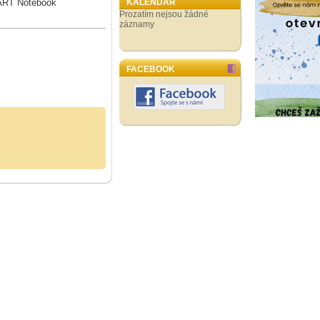
MART Notebook
KALENDÁŘ
Prozatím nejsou žádné
záznamy
FACEBOOK