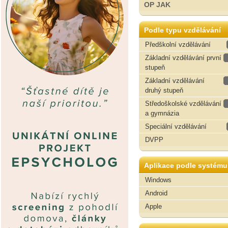
OP JAK
Podle typu vzdělávání
Předškolní vzdělávání
Základní vzdělávání první
stupeň
Základní vzdělávání
druhý stupeň
Středoškolské vzdělávání
a gymnázia
Speciální vzdělávání
DVPP
Aplikace podle systému
Windows
Android
Apple