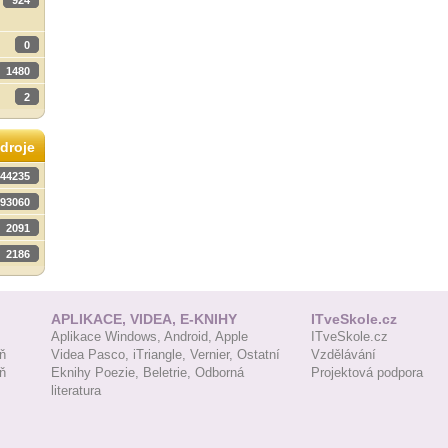
924
0
1480
2
droje
44235
93060
2091
2186
APLIKACE, VIDEA, E-KNIHY
ITveSkole.cz
Aplikace Windows,
Android,
Apple
ITveSkole.cz
ň
Videa Pasco,
iTriangle,
Vernier,
Ostatní
Vzdělávání
ň
Eknihy Poezie,
Beletrie,
Odborná
Projektová podpora
literatura