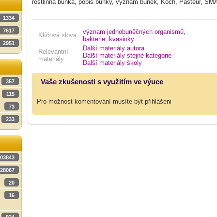
rostlinná buňka, popis buňky, význam buněk, Koch, Pasteur, S
1334
7617
význam jednobuněčných organismů
,
Klíčová slova
bakterie
,
kvasinky
2951
Další materiály autora
Relevantní
Další materiály stejné kategorie
materiály
Další materiály školy
Vaše zkušenosti s využitím ve výuce
357
115
Pro možnost komentování musíte být přihlášeni
73
233
03843
28067
20
16