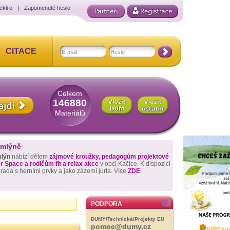
ekli o
|
Zapomenuté heslo
CITACE
Celkem
146880
Materiálů
 mlýně
mlýn
nabízí dětem
zájmové kroužky, pedagogům projektové
 Space a rodičům fit a relax akce
v obci Kačice. K dispozici
hrada s herními prvky a jako zázemí jurta. Více
ZDE
.
PODPORA
DUMY/Technická/Projekty EU
pomoc@dumy.cz