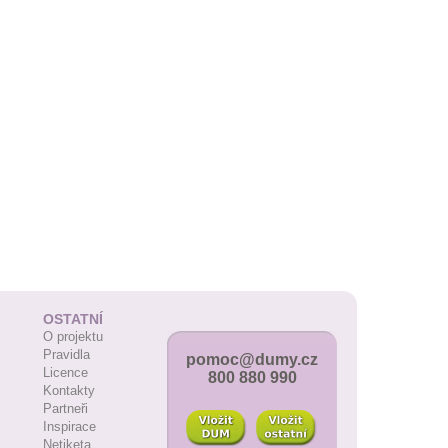
OSTATNÍ
O projektu
Pravidla
pomoc@dumy.cz
Licence
800 880 990
Kontakty
Partneři
Inspirace
Netiketa