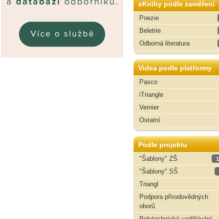
eKnihy podle zaměření
Poezie
Beletrie
Odborná literatura
Videa podle platformy
Pasco
iTriangle
Vernier
Ostatní
Podle projektu
"Šablony" ZŠ
1
"Šablony" SŠ
Triangl
Podpora přírodovědných
oborů
Polytechnické vzdělávání