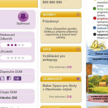
800 880 990
NOVINKY
Prázdniny!
Všem uživatelům portálu
DUMy.cz přejeme příjemný
Hodnocení
odpočinek a krásné letní
zážitky.
Odborník
AKCE
Uživatelé
Vzdělávání pro
pedagogy
Více informací
ZDE
.
Doporučte DUM
ZAJÍMAVOSTI
Maker Space pro školy
v Otevřeném mlýně
Citujte DUM
Více informací
ZDE
.
Klikněte ZDE