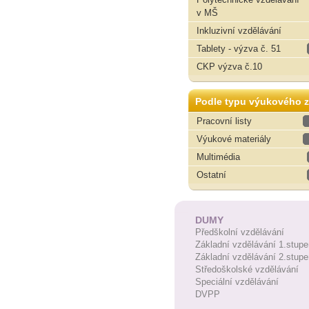
v MŠ
Inkluzivní vzdělávání
Tablety - výzva č. 51
CKP výzva č.10
Podle typu výukového z
Pracovní listy
Výukové materiály
Multimédia
Ostatní
DUMY
Předškolní vzdělávání
Základní vzdělávání 1.stupe
Základní vzdělávání 2.stupe
Středoškolské vzdělávání
Speciální vzdělávání
DVPP