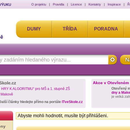
O projektu
|
Pravidla
|
Licence
|
Kontakty
|
Inspirace
|
Ř
DUMY
TŘÍDA
PORADNA
Skole.cz
Akce v Otevřeném
Otevřený 
D HRY K ALGORITMU“ pro MŠ a 1. stupně ZŠ
dny a Maker
a Makově
je velká za
Další články hledejte přímo na portále
ITveSkole.cz
Abyste mohli hodnotit, musíte být přihlášeni.
ony