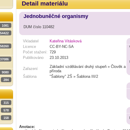
Detail materiálu
Jednobuněčné organismy
1081
DUM číslo 110482
54422
Vkladatel
Kateřina Vitásková
58260
Licence
CC-BY-NC-SA
Počet stažení:
729
Publikováno
23.10.2013
37086
Základní vzdělávání druhý stupeň » Člověk a
Zařazení
příroda
9080
Šablona
"Šablony" ZŠ » Šablona III/2
284
315
578
158
Anotace: