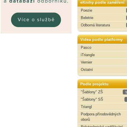
eKnihy podle zaměření
Poezie
Beletrie
Odborná literatura
Videa podle platformy
Pasco
iTriangle
Vernier
Ostatní
Podle projektu
"Šablony" ZŠ
1
"Šablony" SŠ
Triangl
Podpora přírodovědných
oborů
Polytechnické vzdělávání