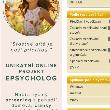
OP JAK
Podle typu vzdělávání
Předškolní vzdělávání
Základní vzdělávání první
stupeň
Základní vzdělávání
druhý stupeň
Středoškolské vzdělávání
a gymnázia
Speciální vzdělávání
DVPP
Aplikace podle systému
Windows
Android
Apple