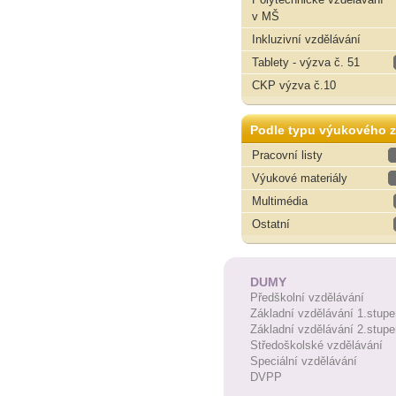
v MŠ
Inkluzivní vzdělávání
Tablety - výzva č. 51
CKP výzva č.10
Podle typu výukového z
Pracovní listy
Výukové materiály
Multimédia
Ostatní
DUMY
Předškolní vzdělávání
Základní vzdělávání 1.stupe
Základní vzdělávání 2.stupe
Středoškolské vzdělávání
Speciální vzdělávání
DVPP