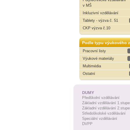
v MŠ
Inkluzivní vzdělávání
Tablety - výzva č. 51
CKP výzva č.10
Podle typu výukového z
Pracovní listy
Výukové materiály
Multimédia
Ostatní
DUMY
Předškolní vzdělávání
Základní vzdělávání 1.stupe
Základní vzdělávání 2.stupe
Středoškolské vzdělávání
Speciální vzdělávání
DVPP