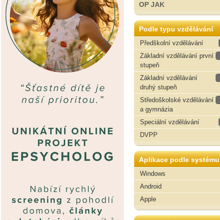
OP JAK
Podle typu vzdělávání
Předškolní vzdělávání
Základní vzdělávání první
stupeň
Základní vzdělávání
druhý stupeň
Středoškolské vzdělávání
a gymnázia
Speciální vzdělávání
DVPP
Aplikace podle systému
Windows
Android
Apple