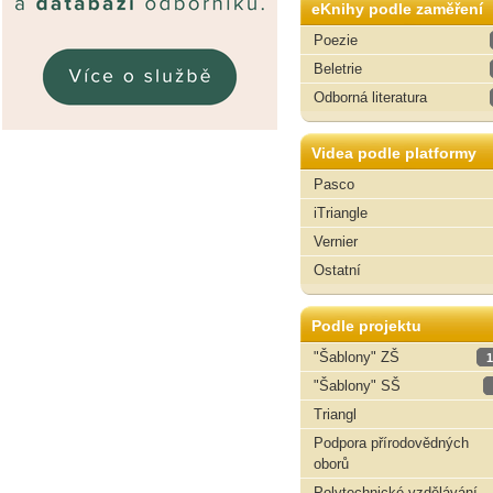
eKnihy podle zaměření
Poezie
Beletrie
Odborná literatura
Videa podle platformy
Pasco
iTriangle
Vernier
Ostatní
Podle projektu
"Šablony" ZŠ
1
"Šablony" SŠ
Triangl
Podpora přírodovědných
oborů
Polytechnické vzdělávání