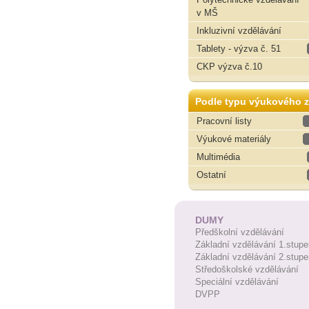
v MŠ
Inkluzivní vzdělávání
Tablety - výzva č. 51
CKP výzva č.10
Podle typu výukového z
Pracovní listy
Výukové materiály
Multimédia
Ostatní
DUMY
Předškolní vzdělávání
Základní vzdělávání 1.stupe
Základní vzdělávání 2.stupe
Středoškolské vzdělávání
Speciální vzdělávání
DVPP