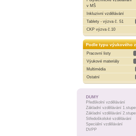
v MŠ
Inkluzivní vzdělávání
Tablety - výzva č. 51
CKP výzva č.10
Podle typu výukového z
Pracovní listy
Výukové materiály
Multimédia
Ostatní
DUMY
Předškolní vzdělávání
Základní vzdělávání 1.stupe
Základní vzdělávání 2.stupe
Středoškolské vzdělávání
Speciální vzdělávání
DVPP