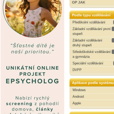
OP JAK
Podle typu vzdělávání
Předškolní vzdělávání
Základní vzdělávání první
stupeň
Základní vzdělávání
druhý stupeň
Středoškolské vzdělávání
a gymnázia
Speciální vzdělávání
DVPP
Aplikace podle systému
Windows
Android
Apple