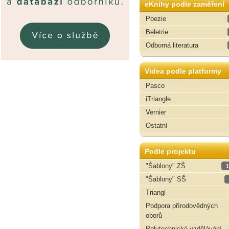
eKnihy podle zaměření
Poezie
Beletrie
Odborná literatura
Videa podle platformy
Pasco
iTriangle
Vernier
Ostatní
Podle projektu
"Šablony" ZŠ
1
"Šablony" SŠ
Triangl
Podpora přírodovědných
oborů
Polytechnické vzdělávání