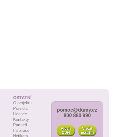
OSTATNÍ
O projektu
Pravidla
pomoc@dumy.cz
Licence
800 880 990
Kontakty
Partneři
Inspirace
Netiketa