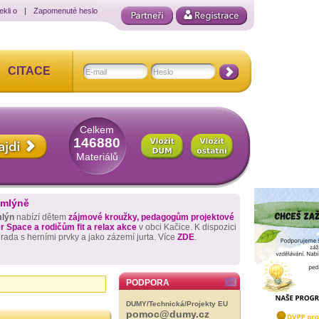
ekli o
|
Zapomenuté heslo
CITACE
Celkem
146880
Materiálů
 mlýně
mlýn
nabízí dětem
zájmové kroužky, pedagogům projektové
 Space a rodičům fit a relax akce
v obci Kačice. K dispozici
hrada s herními prvky a jako zázemí jurta. Více
ZDE
.
PODPORA
DUMY/Technická/Projekty EU
pomoc@dumy.cz