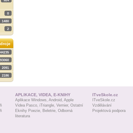
924
0
1480
2
droje
44235
93060
2091
2186
APLIKACE, VIDEA, E-KNIHY
ITveSkole.cz
Aplikace Windows,
Android,
Apple
ITveSkole.cz
ň
Videa Pasco,
iTriangle,
Vernier,
Ostatní
Vzdělávání
ň
Eknihy Poezie,
Beletrie,
Odborná
Projektová podpora
literatura