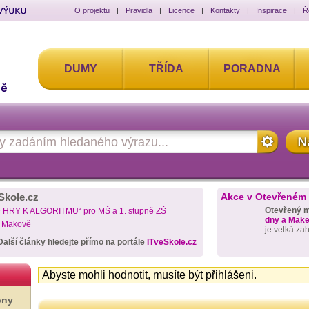
O projektu
|
Pravidla
|
Licence
|
Kontakty
|
Inspirace
|
Ř
DUMY
TŘÍDA
PORADNA
Skole.cz
Akce v Otevřeném
Otevřený 
D HRY K ALGORITMU“ pro MŠ a 1. stupně ZŠ
dny a Maker
a Makově
je velká za
Další články hledejte přímo na portále
ITveSkole.cz
Abyste mohli hodnotit, musíte být přihlášeni.
ony