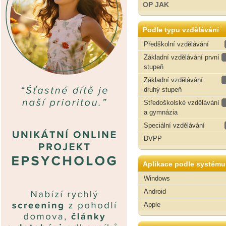
OP JAK
Podle typu vzdělávání
Předškolní vzdělávání
Základní vzdělávání první
stupeň
Základní vzdělávání
druhý stupeň
Středoškolské vzdělávání
a gymnázia
Speciální vzdělávání
DVPP
Aplikace podle systému
Windows
Android
Apple