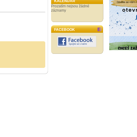
KALENDÁŘ
Prozatím nejsou žádné
záznamy
FACEBOOK