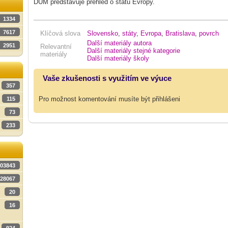
DUM představuje přehled o státu Evropy.
1334
7617
Klíčová slova
Slovensko
,
státy
,
Evropa
,
Bratislava
,
povrch
Další materiály autora
2951
Relevantní
Další materiály stejné kategorie
materiály
Další materiály školy
Vaše zkušenosti s využitím ve výuce
357
Pro možnost komentování musíte být přihlášeni
115
73
233
03843
28067
20
16