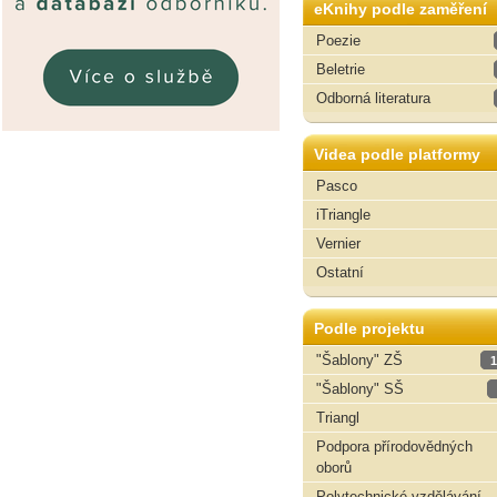
eKnihy podle zaměření
Poezie
Beletrie
Odborná literatura
Videa podle platformy
Pasco
iTriangle
Vernier
Ostatní
Podle projektu
"Šablony" ZŠ
1
"Šablony" SŠ
Triangl
Podpora přírodovědných
oborů
Polytechnické vzdělávání