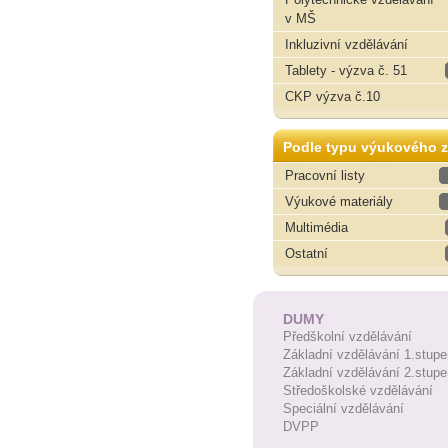
v MŠ
Inkluzivní vzdělávání
Tablety - výzva č. 51
CKP výzva č.10
Podle typu výukového z
Pracovní listy
Výukové materiály
Multimédia
Ostatní
DUMY
Předškolní vzdělávání
Základní vzdělávání 1.stupe
Základní vzdělávání 2.stupe
Středoškolské vzdělávání
Speciální vzdělávání
DVPP