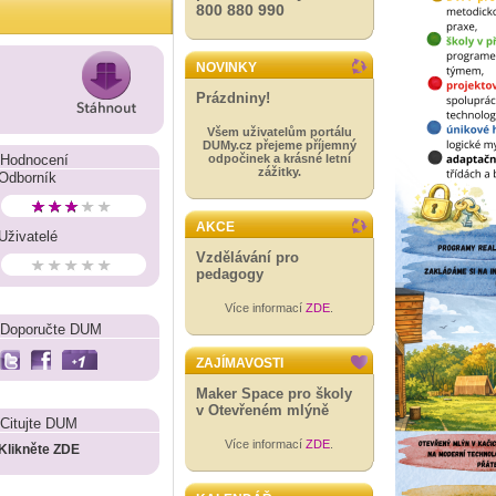
800 880 990
NOVINKY
Prázdniny!
Všem uživatelům portálu
DUMy.cz přejeme příjemný
Hodnocení
odpočinek a krásné letní
zážitky.
Odborník
AKCE
Uživatelé
Vzdělávání pro
pedagogy
Více informací
ZDE
.
Doporučte DUM
ZAJÍMAVOSTI
Maker Space pro školy
v Otevřeném mlýně
Citujte DUM
Více informací
ZDE
.
Klikněte ZDE