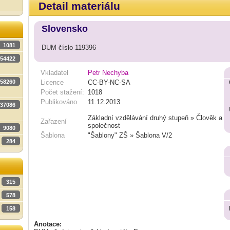
Detail materiálu
Slovensko
1081
DUM číslo 119396
54422
Vkladatel
Petr Nechyba
58260
Licence
CC-BY-NC-SA
Počet stažení:
1018
Publikováno
11.12.2013
37086
Základní vzdělávání druhý stupeň » Člověk a
Zařazení
společnost
9080
Šablona
"Šablony" ZŠ » Šablona V/2
284
315
578
158
Anotace: