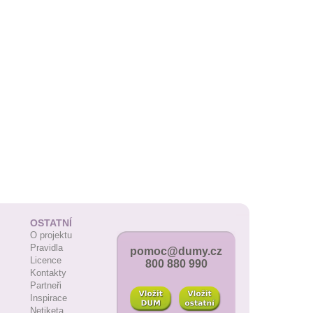
OSTATNÍ
O projektu
Pravidla
pomoc@dumy.cz
Licence
800 880 990
Kontakty
Partneři
Inspirace
Netiketa