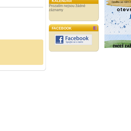
KALENDÁŘ
Prozatím nejsou žádné
záznamy
FACEBOOK