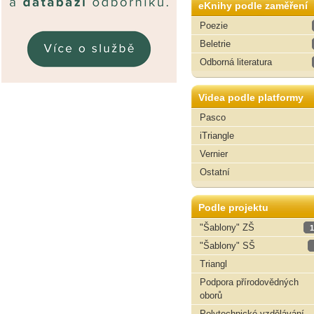
eKnihy podle zaměření
Poezie
Beletrie
Odborná literatura
Videa podle platformy
Pasco
iTriangle
Vernier
Ostatní
Podle projektu
"Šablony" ZŠ
1
"Šablony" SŠ
Triangl
Podpora přírodovědných
oborů
Polytechnické vzdělávání