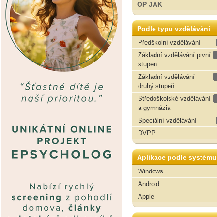
OP JAK
Podle typu vzdělávání
Předškolní vzdělávání
Základní vzdělávání první
stupeň
Základní vzdělávání
druhý stupeň
Středoškolské vzdělávání
a gymnázia
Speciální vzdělávání
DVPP
Aplikace podle systému
Windows
Android
Apple