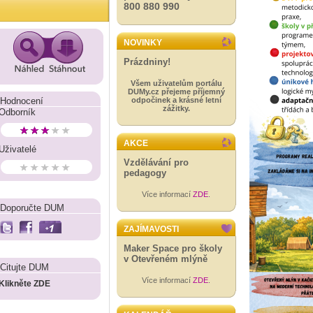
800 880 990
NOVINKY
Prázdniny!
Všem uživatelům portálu
DUMy.cz přejeme příjemný
Hodnocení
odpočinek a krásné letní
zážitky.
Odborník
AKCE
Uživatelé
Vzdělávání pro
pedagogy
Více informací
ZDE
.
Doporučte DUM
ZAJÍMAVOSTI
Maker Space pro školy
v Otevřeném mlýně
Citujte DUM
Více informací
ZDE
.
Klikněte ZDE