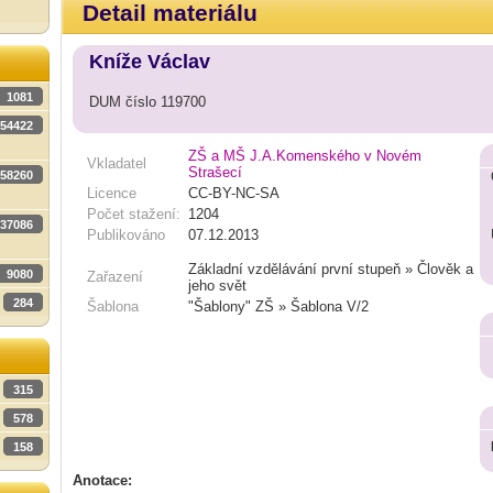
Detail materiálu
Kníže Václav
1081
DUM číslo 119700
54422
ZŠ a MŠ J.A.Komenského v Novém
Vkladatel
Strašecí
58260
Licence
CC-BY-NC-SA
Počet stažení:
1204
37086
Publikováno
07.12.2013
Základní vzdělávání první stupeň » Člověk a
9080
Zařazení
jeho svět
284
Šablona
"Šablony" ZŠ » Šablona V/2
315
578
158
Anotace: