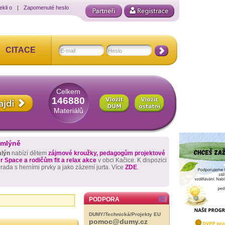
ekli o
|
Zapomenuté heslo
CITACE
Celkem
146880
Materiálů
 mlýně
mlýn
nabízí dětem
zájmové kroužky, pedagogům projektové
 Space a rodičům fit a relax akce
v obci Kačice. K dispozici
hrada s herními prvky a jako zázemí jurta. Více
ZDE
.
PODPORA
DUMY/Technická/Projekty EU
pomoc@dumy.cz