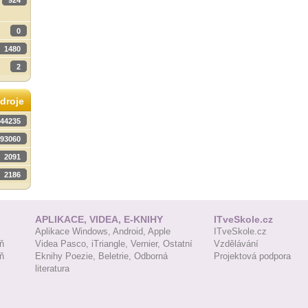
924
0
1480
2
droje
44235
93060
2091
2186
APLIKACE, VIDEA, E-KNIHY
ITveSkole.cz
Aplikace Windows,
Android,
Apple
ITveSkole.cz
ň
Videa Pasco,
iTriangle,
Vernier,
Ostatní
Vzdělávání
ň
Eknihy Poezie,
Beletrie,
Odborná
Projektová podpora
literatura