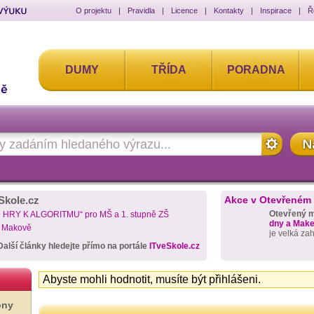
O projektu
|
Pravidla
|
Licence
|
Kontakty
|
Inspirace
|
Ř
DUMY
TŘÍDA
PORADNA
Skole.cz
Akce v Otevřeném
Otevřený 
D HRY K ALGORITMU“ pro MŠ a 1. stupně ZŠ
dny a Maker
a Makově
je velká za
Další články hledejte přímo na portále
ITveSkole.cz
Abyste mohli hodnotit, musíte být přihlášeni.
ony