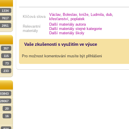
1334
Václav
,
Boleslav
,
kníže
,
Ludmila
,
dub
,
Klíčová slova
7617
křesťanství
,
poplatek
Další materiály autora
2951
Relevantní
Další materiály stejné kategorie
materiály
Další materiály školy
Vaše zkušenosti s využitím ve výuce
357
Pro možnost komentování musíte být přihlášeni
115
73
233
03843
28067
20
16