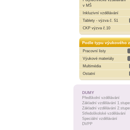
v MŠ
Inkluzivní vzdělávání
Tablety - výzva č. 51
CKP výzva č.10
Podle typu výukového z
Pracovní listy
Výukové materiály
Multimédia
Ostatní
DUMY
Předškolní vzdělávání
Základní vzdělávání 1.stupe
Základní vzdělávání 2.stupe
Středoškolské vzdělávání
Speciální vzdělávání
DVPP