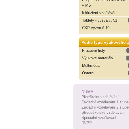
v MŠ
Inkluzivní vzdělávání
Tablety - výzva č. 51
CKP výzva č.10
Podle typu výukového z
Pracovní listy
Výukové materiály
Multimédia
Ostatní
DUMY
Předškolní vzdělávání
Základní vzdělávání 1.stupe
Základní vzdělávání 2.stupe
Středoškolské vzdělávání
Speciální vzdělávání
DVPP