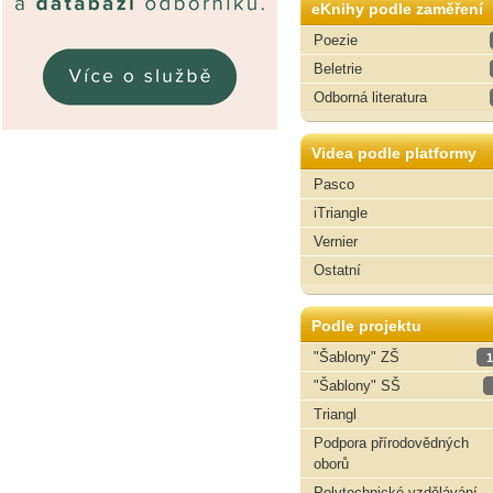
eKnihy podle zaměření
Poezie
Beletrie
Odborná literatura
Videa podle platformy
Pasco
iTriangle
Vernier
Ostatní
Podle projektu
"Šablony" ZŠ
1
"Šablony" SŠ
Triangl
Podpora přírodovědných
oborů
Polytechnické vzdělávání