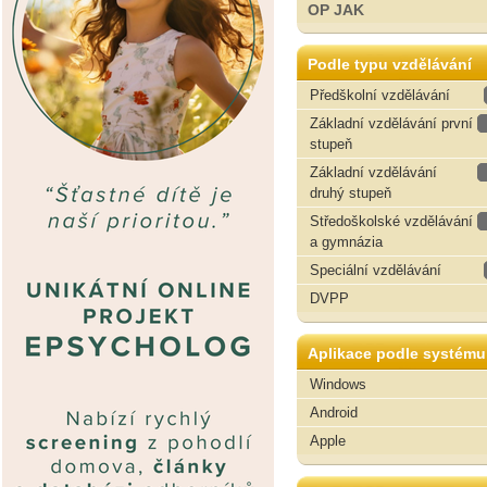
OP JAK
Podle typu vzdělávání
Předškolní vzdělávání
Základní vzdělávání první
stupeň
Základní vzdělávání
druhý stupeň
Středoškolské vzdělávání
a gymnázia
Speciální vzdělávání
DVPP
Aplikace podle systému
Windows
Android
Apple