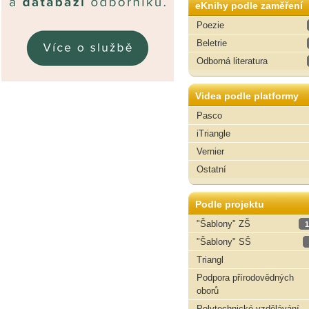
eKnihy podle zaměření
Poezie
Beletrie
Odborná literatura
Videa podle platformy
Pasco
iTriangle
Vernier
Ostatní
Podle projektu
"Šablony" ZŠ
1
"Šablony" SŠ
Triangl
Podpora přírodovědných
oborů
Polytechnické vzdělávání