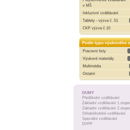
v MŠ
Inkluzivní vzdělávání
Tablety - výzva č. 51
CKP výzva č.10
Podle typu výukového z
Pracovní listy
Výukové materiály
Multimédia
Ostatní
DUMY
Předškolní vzdělávání
Základní vzdělávání 1.stupe
Základní vzdělávání 2.stupe
Středoškolské vzdělávání
Speciální vzdělávání
DVPP