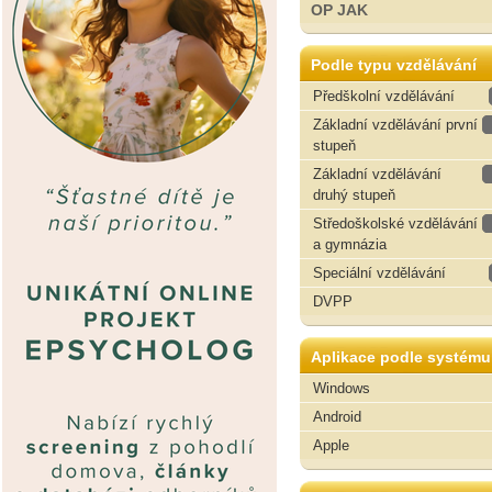
OP JAK
Podle typu vzdělávání
Předškolní vzdělávání
Základní vzdělávání první
stupeň
Základní vzdělávání
druhý stupeň
Středoškolské vzdělávání
a gymnázia
Speciální vzdělávání
DVPP
Aplikace podle systému
Windows
Android
Apple