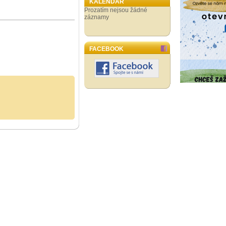
KALENDÁŘ
Prozatím nejsou žádné
záznamy
FACEBOOK