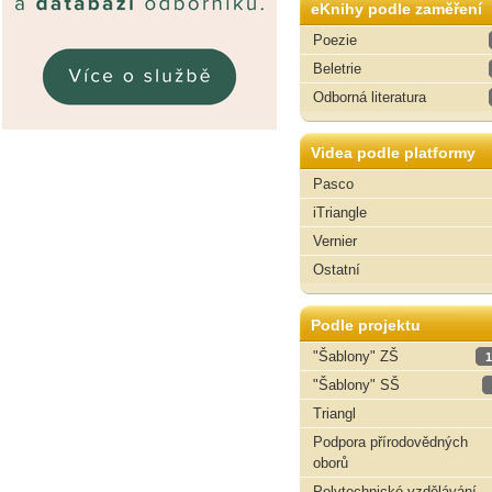
eKnihy podle zaměření
Poezie
Beletrie
Odborná literatura
Videa podle platformy
Pasco
iTriangle
Vernier
Ostatní
Podle projektu
"Šablony" ZŠ
1
"Šablony" SŠ
Triangl
Podpora přírodovědných
oborů
Polytechnické vzdělávání