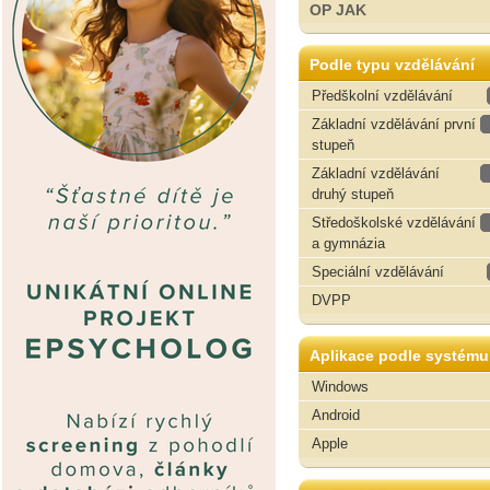
OP JAK
Podle typu vzdělávání
Předškolní vzdělávání
Základní vzdělávání první
stupeň
Základní vzdělávání
druhý stupeň
Středoškolské vzdělávání
a gymnázia
Speciální vzdělávání
DVPP
Aplikace podle systému
Windows
Android
Apple