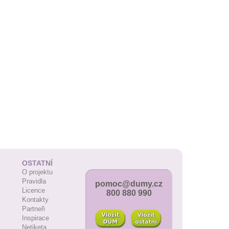
OSTATNÍ
O projektu
Pravidla
pomoc@dumy.cz
Licence
800 880 990
Kontakty
Partneři
Inspirace
Netiketa