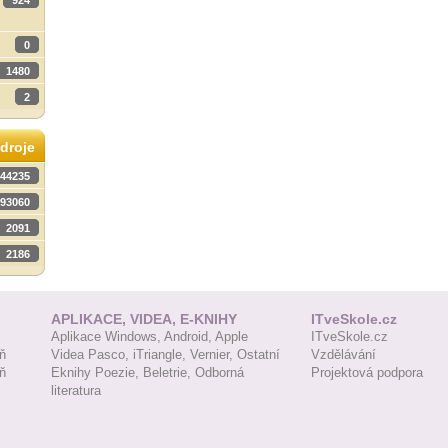
924
0
1480
2
droje
44235
93060
2091
2186
APLIKACE, VIDEA, E-KNIHY
ITveSkole.cz
Aplikace Windows,
Android,
Apple
ITveSkole.cz
ň
Videa Pasco,
iTriangle,
Vernier,
Ostatní
Vzdělávání
ň
Eknihy Poezie,
Beletrie,
Odborná
Projektová podpora
literatura