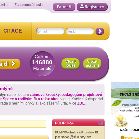
ekli o
|
Zapomenuté heslo
CITACE
Celkem
146880
Materiálů
 mlýně
mlýn
nabízí dětem
zájmové kroužky, pedagogům projektové
 Space a rodičům fit a relax akce
v obci Kačice. K dispozici
hrada s herními prvky a jako zázemí jurta. Více
ZDE
.
PODPORA
DUMY/Technická/Projekty EU
pomoc@dumy.cz