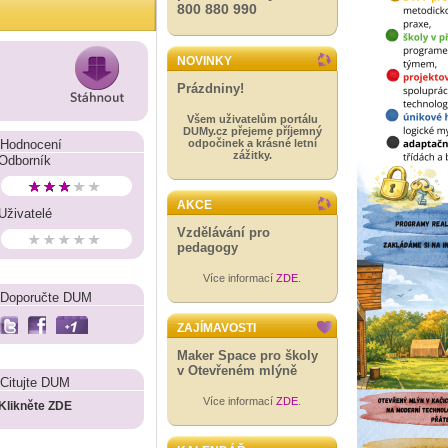
800 880 990
NOVINKY
Prázdniny!
Všem uživatelům portálu
DUMy.cz přejeme příjemný
Hodnocení
odpočinek a krásné letní
zážitky.
Odborník
AKCE
Uživatelé
Vzdělávání pro
pedagogy
Více informací
ZDE
.
Doporučte DUM
ZAJÍMAVOSTI
Maker Space pro školy
v Otevřeném mlýně
Citujte DUM
Více informací
ZDE
.
Klikněte ZDE