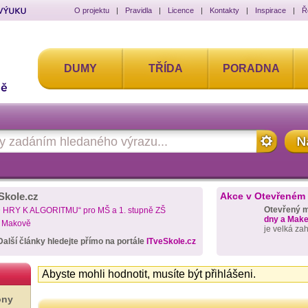
O projektu
|
Pravidla
|
Licence
|
Kontakty
|
Inspirace
|
Ř
DUMY
TŘÍDA
PORADNA
Skole.cz
Akce v Otevřeném
Otevřený 
D HRY K ALGORITMU“ pro MŠ a 1. stupně ZŠ
dny a Maker
a Makově
je velká za
Další články hledejte přímo na portále
ITveSkole.cz
Abyste mohli hodnotit, musíte být přihlášeni.
ony