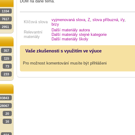
DUM na dané téma.
1334
7617
vyjmenovaná slova
,
Z
,
slova příbuzná
,
i/y
,
Klíčová slova
brzy
2951
Další materiály autora
Relevantní
Další materiály stejné kategorie
materiály
Další materiály školy
Vaše zkušenosti s využitím ve výuce
357
115
Pro možnost komentování musíte být přihlášeni
73
233
03843
28067
20
16