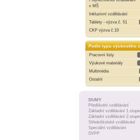
v MŠ
Inkluzivní vzdělávání
Tablety - výzva č. 51
CKP výzva č.10
Podle typu výukového z
Pracovní listy
Výukové materiály
Multimédia
Ostatní
DUMY
Předškolní vzdělávání
Základní vzdělávání 1.stupe
Základní vzdělávání 2.stupe
Středoškolské vzdělávání
Speciální vzdělávání
DVPP