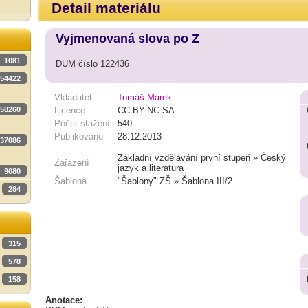
Detail materiálu
Vyjmenovaná slova po Z
1081
DUM číslo 122436
54422
Vkladatel
Tomáš Marek
58260
Licence
CC-BY-NC-SA
Počet stažení:
540
Publikováno
28.12.2013
37086
Základní vzdělávání první stupeň » Český
Zařazení
jazyk a literatura
9080
Šablona
"Šablony" ZŠ » Šablona III/2
284
315
578
158
Anotace: