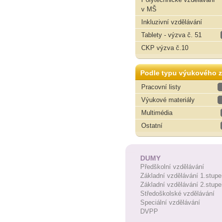
v MŠ
Inkluzivní vzdělávání
Tablety - výzva č. 51
CKP výzva č.10
Podle typu výukového z
Pracovní listy
Výukové materiály
Multimédia
Ostatní
DUMY
Předškolní vzdělávání
Základní vzdělávání 1.stupe
Základní vzdělávání 2.stupe
Středoškolské vzdělávání
Speciální vzdělávání
DVPP