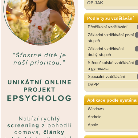
OP JAK
Podle typu vzdělávání
Předškolní vzdělávání
Základní vzdělávání první
stupeň
Základní vzdělávání
druhý stupeň
Středoškolské vzdělávání
a gymnázia
Speciální vzdělávání
DVPP
Aplikace podle systému
Windows
Android
Apple