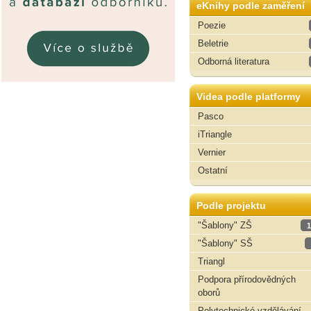
eKnihy podle zaměření
Poezie
Beletrie
Odborná literatura
Videa podle platformy
Pasco
iTriangle
Vernier
Ostatní
Podle projektu
"Šablony" ZŠ
1
"Šablony" SŠ
Triangl
Podpora přírodovědných
oborů
Polytechnické vzdělávání