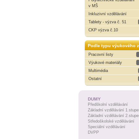
v MŠ
Inkluzivní vzdělávání
Tablety - výzva č. 51
CKP výzva č.10
Podle typu výukového z
Pracovní listy
Výukové materiály
Multimédia
Ostatní
DUMY
Předškolní vzdělávání
Základní vzdělávání 1.stupe
Základní vzdělávání 2.stupe
Středoškolské vzdělávání
Speciální vzdělávání
DVPP