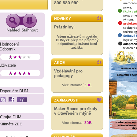
800 880 990
NOVINKY
Prázdniny!
Všem uživatelům portálu
DUMy.cz přejeme příjemný
Hodnocení
odpočinek a krásné letní
zážitky.
Odborník
AKCE
Uživatelé
Vzdělávání pro
pedagogy
Více informací
ZDE
.
Doporučte DUM
ZAJÍMAVOSTI
Maker Space pro školy
v Otevřeném mlýně
Citujte DUM
Více informací
ZDE
.
Klikněte ZDE