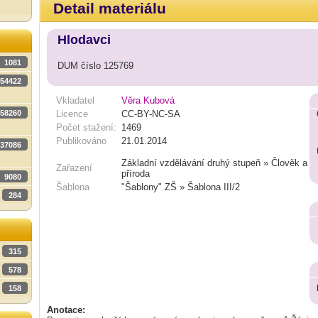
Detail materiálu
Hlodavci
1081
DUM číslo 125769
54422
Vkladatel
Věra Kubová
58260
Licence
CC-BY-NC-SA
Počet stažení:
1469
Publikováno
21.01.2014
37086
Základní vzdělávání druhý stupeň » Člověk a
Zařazení
příroda
9080
Šablona
"Šablony" ZŠ » Šablona III/2
284
315
578
158
Anotace: