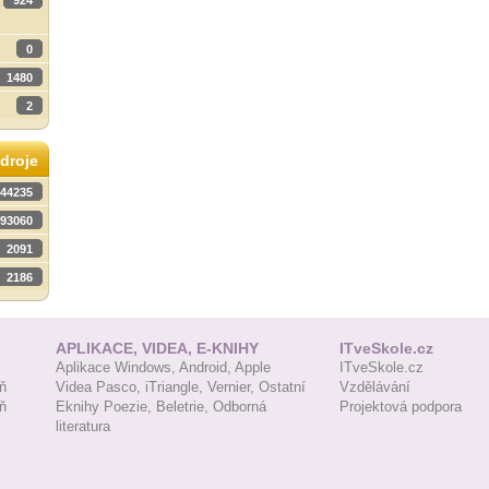
924
0
1480
2
droje
44235
93060
2091
2186
APLIKACE, VIDEA, E-KNIHY
ITveSkole.cz
Aplikace Windows,
Android,
Apple
ITveSkole.cz
ň
Videa Pasco,
iTriangle,
Vernier,
Ostatní
Vzdělávání
ň
Eknihy Poezie,
Beletrie,
Odborná
Projektová podpora
literatura