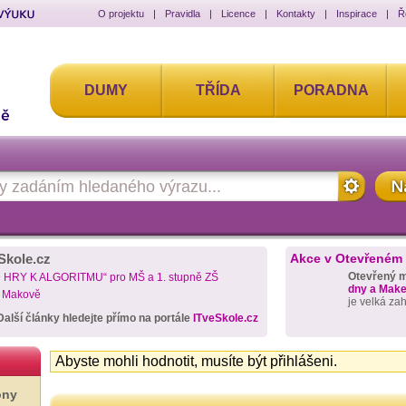
O projektu
|
Pravidla
|
Licence
|
Kontakty
|
Inspirace
|
Ř
DUMY
TŘÍDA
PORADNA
Skole.cz
Akce v Otevřeném
Otevřený 
D HRY K ALGORITMU“ pro MŠ a 1. stupně ZŠ
dny a Maker
a Makově
je velká za
Další články hledejte přímo na portále
ITveSkole.cz
Abyste mohli hodnotit, musíte být přihlášeni.
ony