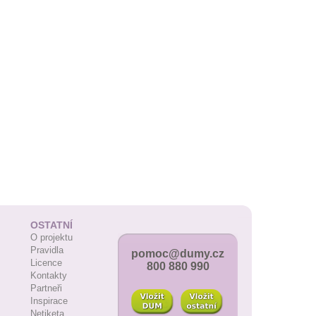
OSTATNÍ
O projektu
Pravidla
pomoc@dumy.cz
Licence
800 880 990
Kontakty
Partneři
Inspirace
Netiketa