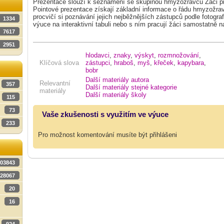
Prezentace slouží k seznámení se skupinou hmyzožravců Žáci pr
Pointové prezentace získají základní informace o řádu hmyzožrav
procvičí si poznávání jejich nejběžnějších zástupců podle fotografií
1334
výuce na interaktivní tabuli nebo s ním pracují žáci samostatně n
7617
2951
hlodavci
,
znaky
,
výskyt
,
rozmnožování
,
Klíčová slova
zástupci
,
hraboš
,
myš
,
křeček
,
kapybara
,
bobr
Další materiály autora
Relevantní
357
Další materiály stejné kategorie
materiály
Další materiály školy
115
73
Vaše zkušenosti s využitím ve výuce
233
Pro možnost komentování musíte být přihlášeni
03843
28067
20
16