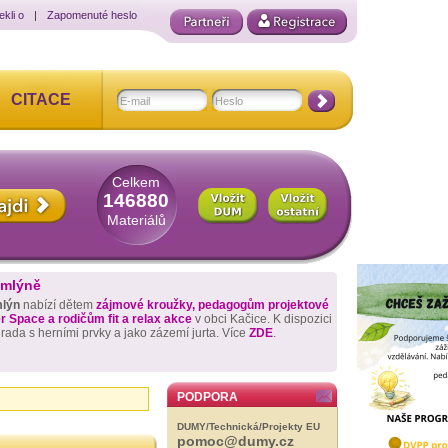
ekli o
|
Zapomenuté heslo
CITACE
Celkem
146880
Materiálů
 mlýně
mlýn
nabízí dětem
zájmové kroužky, pedagogům projektové
 Space a rodičům fit a relax akce
v obci Kačice. K dispozici
hrada s herními prvky a jako zázemí jurta. Více
ZDE
.
PODPORA
DUMY/Technická/Projekty EU
pomoc@dumy.cz