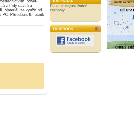
ostřednictvím Power-
KALENDÁŘ
ců z třídy savců a
Prozatím nejsou žádné
. Materiál lze využít při
záznamy
a PC. Přírodopis 8. ročník
FACEBOOK