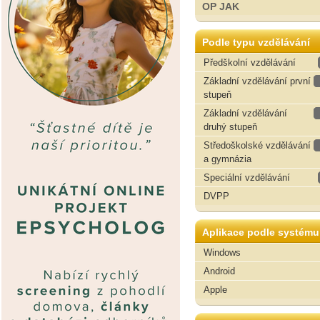
OP JAK
Podle typu vzdělávání
Předškolní vzdělávání
Základní vzdělávání první
stupeň
Základní vzdělávání
druhý stupeň
Středoškolské vzdělávání
a gymnázia
Speciální vzdělávání
DVPP
Aplikace podle systému
Windows
Android
Apple