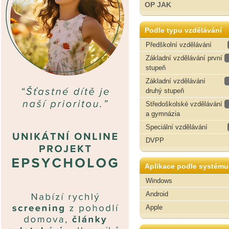
OP JAK
Podle typu vzdělávání
Předškolní vzdělávání
Základní vzdělávání první
stupeň
Základní vzdělávání
druhý stupeň
Středoškolské vzdělávání
a gymnázia
Speciální vzdělávání
DVPP
Aplikace podle systému
Windows
Android
Apple