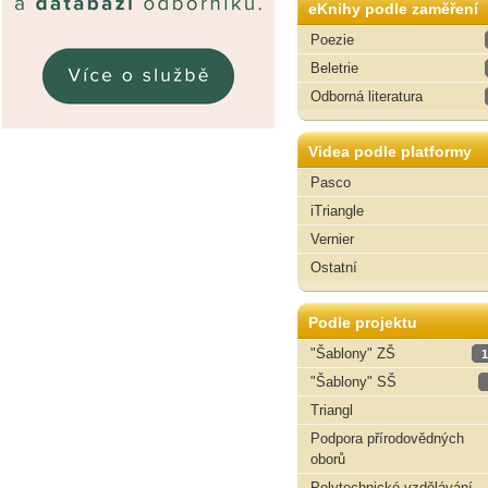
eKnihy podle zaměření
Poezie
Beletrie
Odborná literatura
Videa podle platformy
Pasco
iTriangle
Vernier
Ostatní
Podle projektu
"Šablony" ZŠ
1
"Šablony" SŠ
Triangl
Podpora přírodovědných
oborů
Polytechnické vzdělávání