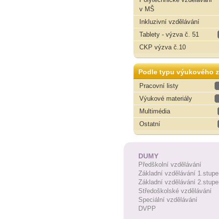
v MŠ
Inkluzivní vzdělávání
Tablety - výzva č. 51
CKP výzva č.10
Podle typu výukového z
Pracovní listy
Výukové materiály
Multimédia
Ostatní
DUMY
Předškolní vzdělávání
Základní vzdělávání 1.stupe
Základní vzdělávání 2.stupe
Středoškolské vzdělávání
Speciální vzdělávání
DVPP