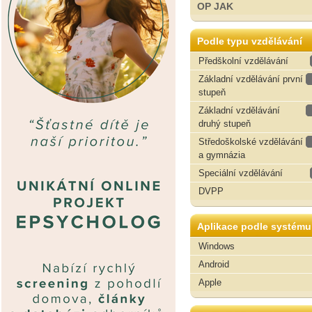
OP JAK
Podle typu vzdělávání
Předškolní vzdělávání
Základní vzdělávání první
stupeň
Základní vzdělávání
druhý stupeň
Středoškolské vzdělávání
a gymnázia
Speciální vzdělávání
DVPP
Aplikace podle systému
Windows
Android
Apple