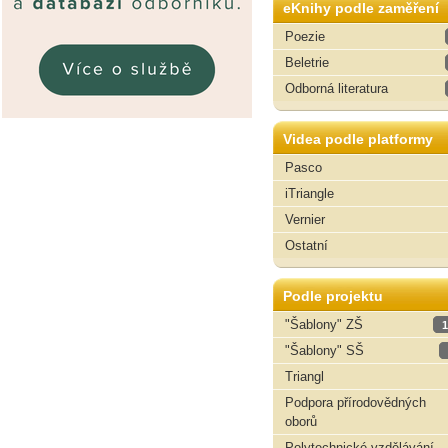
eKnihy podle zaměření
Poezie
Beletrie
Odborná literatura
Videa podle platformy
Pasco
iTriangle
Vernier
Ostatní
Podle projektu
"Šablony" ZŠ
1
"Šablony" SŠ
Triangl
Podpora přírodovědných
oborů
Polytechnické vzdělávání