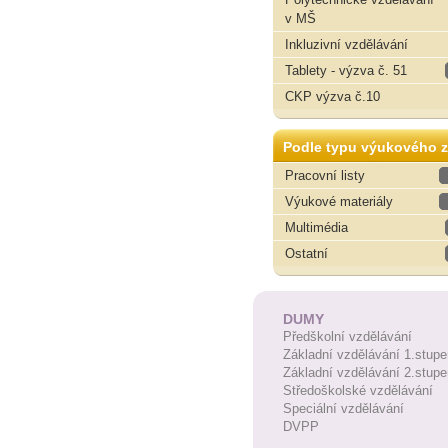
v MŠ
Inkluzivní vzdělávání
Tablety - výzva č. 51
CKP výzva č.10
Podle typu výukového z
Pracovní listy
Výukové materiály
Multimédia
Ostatní
DUMY
Předškolní vzdělávání
Základní vzdělávání 1.stupe
Základní vzdělávání 2.stupe
Středoškolské vzdělávání
Speciální vzdělávání
DVPP