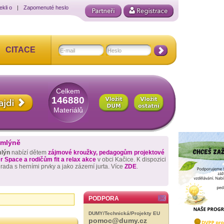
ekli o
|
Zapomenuté heslo
CITACE
Celkem
146880
Materiálů
 mlýně
mlýn
nabízí dětem
zájmové kroužky, pedagogům projektové
 Space a rodičům fit a relax akce
v obci Kačice. K dispozici
hrada s herními prvky a jako zázemí jurta. Více
ZDE
.
PODPORA
DUMY/Technická/Projekty EU
pomoc@dumy.cz