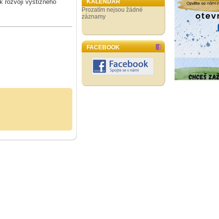
 rozvoji výstižného
KALENDÁŘ
Prozatím nejsou žádné
záznamy
FACEBOOK