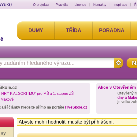
O projektu
|
Pravidla
|
Licence
|
Kontakty
|
Inspirace
|
Ř
DUMY
TŘÍDA
PORADNA
Skole.cz
Akce v Otevřeném
Otevřený 
D HRY K ALGORITMU“ pro MŠ a 1. stupně ZŠ
dny a Maker
a Makově
je velká za
Další články hledejte přímo na portále
ITveSkole.cz
Abyste mohli hodnotit, musíte být přihlášeni.
ony