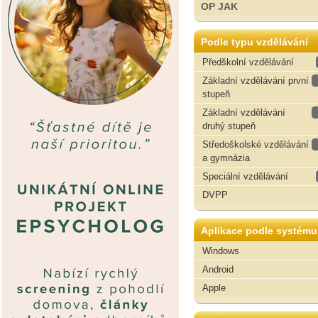
OP JAK
Podle typu vzdělávání
Předškolní vzdělávání
Základní vzdělávání první
stupeň
Základní vzdělávání
druhý stupeň
Středoškolské vzdělávání
a gymnázia
Speciální vzdělávání
DVPP
Aplikace podle systému
Windows
Android
Apple