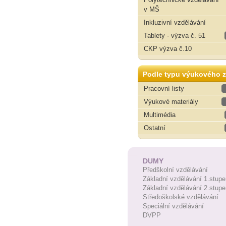
v MŠ
Inkluzivní vzdělávání
Tablety - výzva č. 51
CKP výzva č.10
Podle typu výukového z
Pracovní listy
Výukové materiály
Multimédia
Ostatní
DUMY
Předškolní vzdělávání
Základní vzdělávání 1.stupe
Základní vzdělávání 2.stupe
Středoškolské vzdělávání
Speciální vzdělávání
DVPP