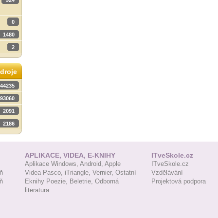
924
0
1480
2
droje
44235
93060
2091
2186
APLIKACE, VIDEA, E-KNIHY
ITveSkole.cz
Aplikace Windows,
Android,
Apple
ITveSkole.cz
ň
Videa Pasco,
iTriangle,
Vernier,
Ostatní
Vzdělávání
ň
Eknihy Poezie,
Beletrie,
Odborná
Projektová podpora
literatura