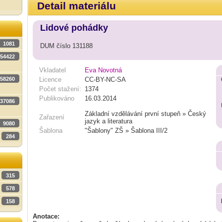
Detail materiálu
Lidové pohádky
1081
DUM číslo 131188
54422
Vkladatel
Eva Novotná
58260
Licence
CC-BY-NC-SA
Počet stažení:
1374
Publikováno
16.03.2014
37086
Základní vzdělávání první stupeň » Český
Zařazení
jazyk a literatura
9080
Šablona
"Šablony" ZŠ » Šablona III/2
284
315
578
158
Anotace: