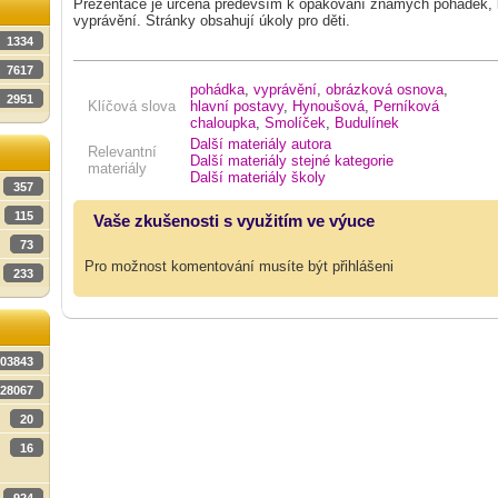
Prezentace je určena především k opakování známých pohádek, k
vyprávění. Stránky obsahují úkoly pro děti.
1334
7617
pohádka
,
vyprávění
,
obrázková osnova
,
2951
Klíčová slova
hlavní postavy
,
Hynoušová
,
Perníková
chaloupka
,
Smolíček
,
Budulínek
Další materiály autora
Relevantní
Další materiály stejné kategorie
materiály
Další materiály školy
357
115
Vaše zkušenosti s využitím ve výuce
73
Pro možnost komentování musíte být přihlášeni
233
03843
28067
20
16