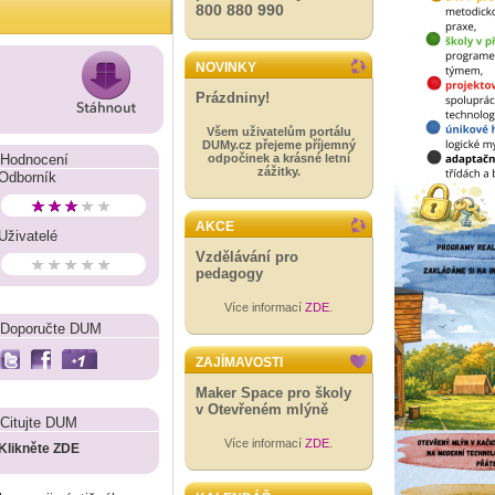
800 880 990
NOVINKY
Prázdniny!
Všem uživatelům portálu
DUMy.cz přejeme příjemný
Hodnocení
odpočinek a krásné letní
zážitky.
Odborník
AKCE
Uživatelé
Vzdělávání pro
pedagogy
Více informací
ZDE
.
Doporučte DUM
ZAJÍMAVOSTI
Maker Space pro školy
v Otevřeném mlýně
Citujte DUM
Více informací
ZDE
.
Klikněte ZDE