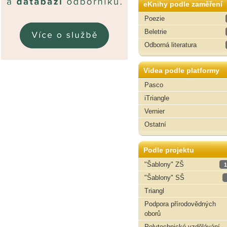
eKnihy podle zaměření
Poezie
Beletrie
Odborná literatura
Videa podle platformy
Pasco
iTriangle
Vernier
Ostatní
Podle projektu
"Šablony" ZŠ
1
"Šablony" SŠ
Triangl
Podpora přírodovědných
oborů
Polytechnické vzdělávání