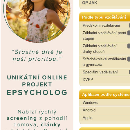
OP JAK
Podle typu vzdělávání
Předškolní vzdělávání
Základní vzdělávání první
stupeň
Základní vzdělávání
druhý stupeň
Středoškolské vzdělávání
a gymnázia
Speciální vzdělávání
DVPP
Aplikace podle systému
Windows
Android
Apple