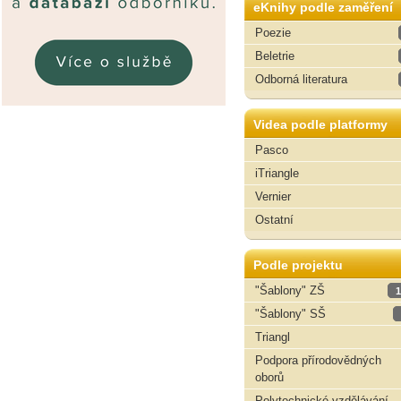
eKnihy podle zaměření
Poezie
Beletrie
Odborná literatura
Videa podle platformy
Pasco
iTriangle
Vernier
Ostatní
Podle projektu
"Šablony" ZŠ
1
"Šablony" SŠ
Triangl
Podpora přírodovědných
oborů
Polytechnické vzdělávání