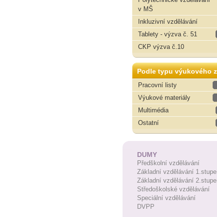
v MŠ
Inkluzivní vzdělávání
Tablety - výzva č. 51
CKP výzva č.10
Podle typu výukového z
Pracovní listy
Výukové materiály
Multimédia
Ostatní
DUMY
Předškolní vzdělávání
Základní vzdělávání 1.stupe
Základní vzdělávání 2.stupe
Středoškolské vzdělávání
Speciální vzdělávání
DVPP