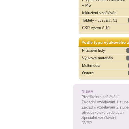
v MŠ
Inkluzivní vzdělávání
Tablety - výzva č. 51
CKP výzva č.10
Podle typu výukového z
Pracovní listy
Výukové materiály
Multimédia
Ostatní
DUMY
Předškolní vzdělávání
Základní vzdělávání 1.stupe
Základní vzdělávání 2.stupe
Středoškolské vzdělávání
Speciální vzdělávání
DVPP