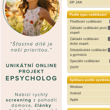
OP JAK
Podle typu vzdělávání
Předškolní vzdělávání
Základní vzdělávání první
stupeň
Základní vzdělávání
druhý stupeň
Středoškolské vzdělávání
a gymnázia
Speciální vzdělávání
DVPP
Aplikace podle systému
Windows
Android
Apple