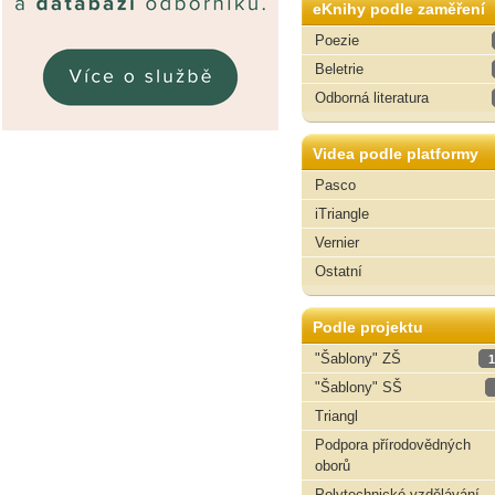
eKnihy podle zaměření
Poezie
Beletrie
Odborná literatura
Videa podle platformy
Pasco
iTriangle
Vernier
Ostatní
Podle projektu
"Šablony" ZŠ
1
"Šablony" SŠ
Triangl
Podpora přírodovědných
oborů
Polytechnické vzdělávání