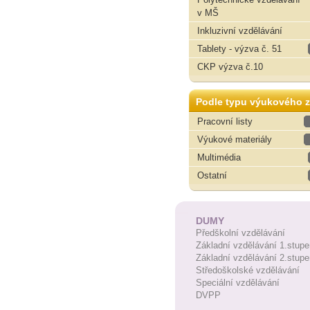
v MŠ
Inkluzivní vzdělávání
Tablety - výzva č. 51
CKP výzva č.10
Podle typu výukového z
Pracovní listy
Výukové materiály
Multimédia
Ostatní
DUMY
Předškolní vzdělávání
Základní vzdělávání 1.stupe
Základní vzdělávání 2.stupe
Středoškolské vzdělávání
Speciální vzdělávání
DVPP