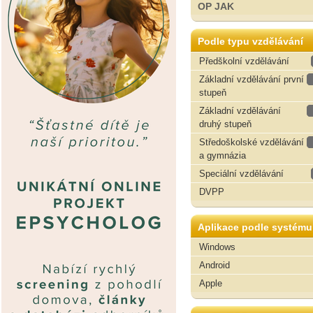
OP JAK
Podle typu vzdělávání
Předškolní vzdělávání
Základní vzdělávání první
stupeň
Základní vzdělávání
druhý stupeň
Středoškolské vzdělávání
a gymnázia
Speciální vzdělávání
DVPP
Aplikace podle systému
Windows
Android
Apple