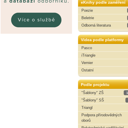
eKnihy podle zaměření
Poezie
Beletrie
Odborná literatura
Videa podle platformy
Pasco
iTriangle
Vernier
Ostatní
Podle projektu
"Šablony" ZŠ
1
"Šablony" SŠ
Triangl
Podpora přírodovědných
oborů
Polytechnické vzdělávání