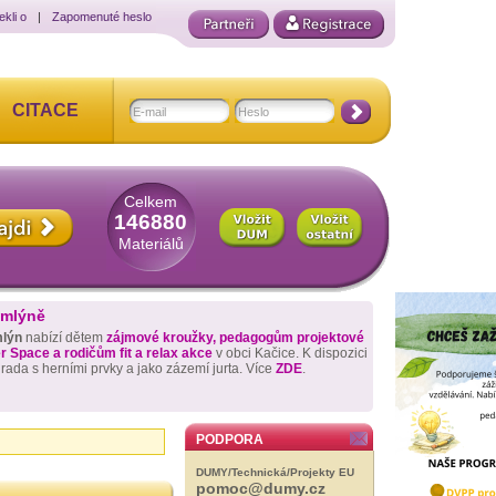
ekli o
|
Zapomenuté heslo
CITACE
Celkem
146880
Materiálů
 mlýně
mlýn
nabízí dětem
zájmové kroužky, pedagogům projektové
 Space a rodičům fit a relax akce
v obci Kačice. K dispozici
hrada s herními prvky a jako zázemí jurta. Více
ZDE
.
PODPORA
DUMY/Technická/Projekty EU
pomoc@dumy.cz