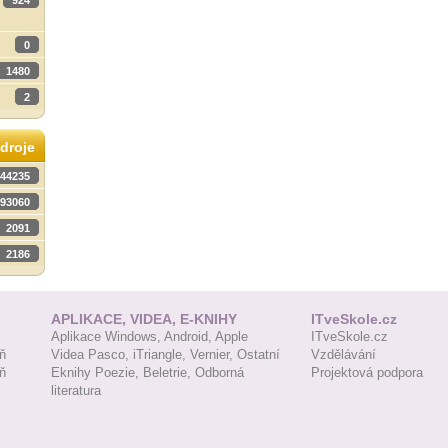
924
0
1480
2
droje
44235
93060
2091
2186
APLIKACE, VIDEA, E-KNIHY
ITveSkole.cz
Aplikace Windows,
Android,
Apple
ITveSkole.cz
ň
Videa Pasco,
iTriangle,
Vernier,
Ostatní
Vzdělávání
ň
Eknihy Poezie,
Beletrie,
Odborná
Projektová podpora
literatura