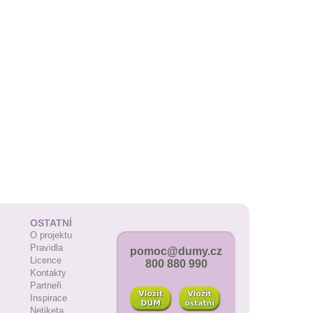
OSTATNÍ
O projektu
Pravidla
pomoc@dumy.cz
Licence
800 880 990
Kontakty
Partneři
Inspirace
Netiketa