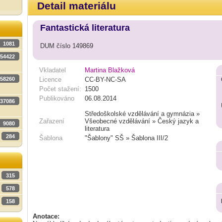
Detail materiálu
Fantastická literatura
1081
DUM číslo 149869
54422
Vkladatel
Martina Blažková
58260
Licence
CC-BY-NC-SA
Počet stažení:
1500
Publikováno
06.08.2014
37086
Středoškolské vzdělávání a gymnázia »
Zařazení
Všeobecné vzdělávání » Český jazyk a
9080
literatura
284
Šablona
"Šablony" SŠ » Šablona III/2
315
578
158
Anotace: