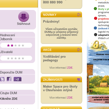
800 880 990
NOVINKY
Prázdniny!
Všem uživatelům portálu
DUMy.cz přejeme příjemný
Hodnocení
odpočinek a krásné letní
zážitky.
Odborník
AKCE
Uživatelé
Vzdělávání pro
pedagogy
Více informací
ZDE
.
Doporučte DUM
ZAJÍMAVOSTI
Maker Space pro školy
v Otevřeném mlýně
Citujte DUM
Více informací
ZDE
.
Klikněte ZDE