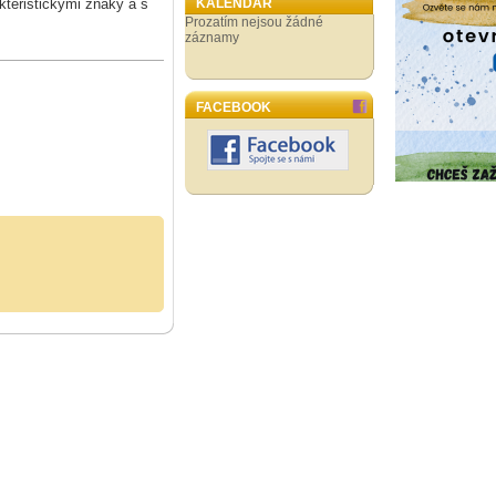
teristickými znaky a s
KALENDÁŘ
Prozatím nejsou žádné
záznamy
FACEBOOK