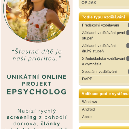
OP JAK
Podle typu vzdělávání
Předškolní vzdělávání
Základní vzdělávání první
stupeň
Základní vzdělávání
druhý stupeň
Středoškolské vzdělávání
a gymnázia
Speciální vzdělávání
DVPP
Aplikace podle systému
Windows
Android
Apple