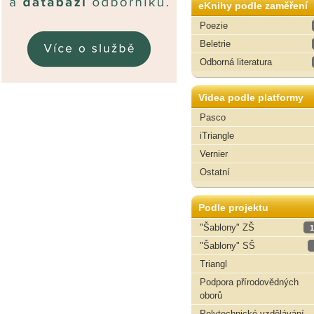
eKnihy podle zaměření
Poezie
Beletrie
Odborná literatura
Videa podle platformy
Pasco
iTriangle
Vernier
Ostatní
Podle projektu
"Šablony" ZŠ
1
"Šablony" SŠ
Triangl
Podpora přírodovědných
oborů
Polytechnické vzdělávání