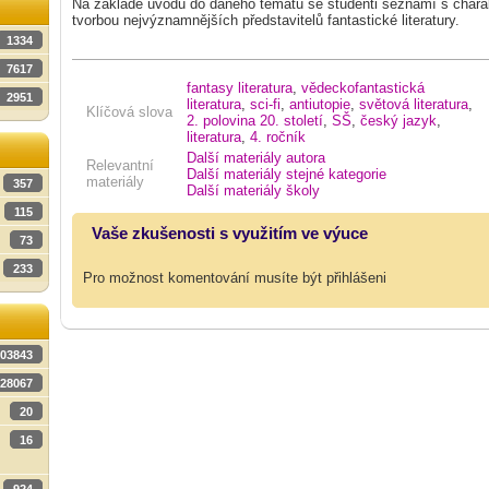
Na základě úvodu do daného tématu se studenti seznámí s charak
tvorbou nejvýznamnějších představitelů fantastické literatury.
1334
7617
fantasy literatura
,
vědeckofantastická
2951
literatura
,
sci-fi
,
antiutopie
,
světová literatura
,
Klíčová slova
2. polovina 20. století
,
SŠ
,
český jazyk
,
literatura
,
4. ročník
Další materiály autora
Relevantní
Další materiály stejné kategorie
materiály
357
Další materiály školy
115
Vaše zkušenosti s využitím ve výuce
73
233
Pro možnost komentování musíte být přihlášeni
03843
28067
20
16