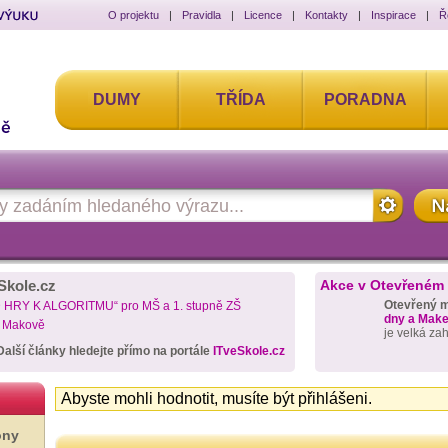
O projektu
|
Pravidla
|
Licence
|
Kontakty
|
Inspirace
|
Ř
DUMY
TŘÍDA
PORADNA
Skole.cz
Akce v Otevřeném
Otevřený 
D HRY K ALGORITMU“ pro MŠ a 1. stupně ZŠ
dny a Maker
a Makově
je velká za
Další články hledejte přímo na portále
ITveSkole.cz
Abyste mohli hodnotit, musíte být přihlášeni.
ony