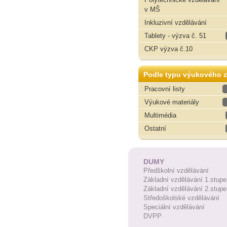
v MŠ
Inkluzivní vzdělávání
Tablety - výzva č. 51
CKP výzva č.10
Podle typu výukového z
Pracovní listy
Výukové materiály
Multimédia
Ostatní
DUMY
Předškolní vzdělávání
Základní vzdělávání 1.stupe
Základní vzdělávání 2.stupe
Středoškolské vzdělávání
Speciální vzdělávání
DVPP