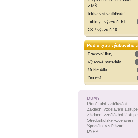
v MŠ
Inkluzivní vzdělávání
Tablety - výzva č. 51
CKP výzva č.10
Podle typu výukového z
Pracovní listy
Výukové materiály
Multimédia
Ostatní
DUMY
Předškolní vzdělávání
Základní vzdělávání 1.stupe
Základní vzdělávání 2.stupe
Středoškolské vzdělávání
Speciální vzdělávání
DVPP