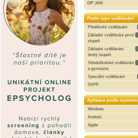
OP JAK
Podle typu vzdělávání
Předškolní vzdělávání
Základní vzdělávání první
stupeň
Základní vzdělávání
druhý stupeň
Středoškolské vzdělávání
a gymnázia
Speciální vzdělávání
DVPP
Aplikace podle systému
Windows
Android
Apple