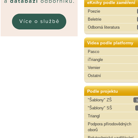
eKnihy podle zaměření
Poezie
Beletrie
Odborná literatura
Videa podle platformy
Pasco
iTriangle
Vernier
Ostatní
Podle projektu
"Šablony" ZŠ
1
"Šablony" SŠ
Triangl
Podpora přírodovědných
oborů
Polytechnické vzdělávání