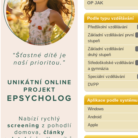
OP JAK
Podle typu vzdělávání
Předškolní vzdělávání
Základní vzdělávání první
stupeň
Základní vzdělávání
druhý stupeň
Středoškolské vzdělávání
a gymnázia
Speciální vzdělávání
DVPP
Aplikace podle systému
Windows
Android
Apple