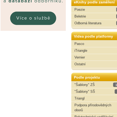
eKnihy podle zaměření
Poezie
Beletrie
Odborná literatura
Videa podle platformy
Pasco
iTriangle
Vernier
Ostatní
Podle projektu
"Šablony" ZŠ
1
"Šablony" SŠ
Triangl
Podpora přírodovědných
oborů
Polytechnické vzdělávání