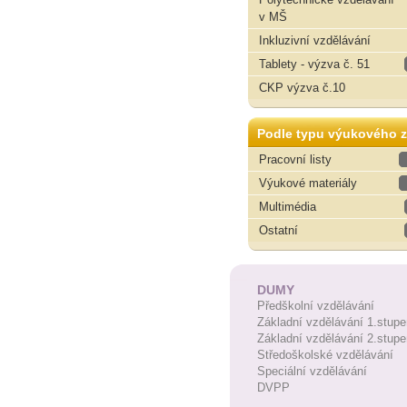
v MŠ
Inkluzivní vzdělávání
Tablety - výzva č. 51
CKP výzva č.10
Podle typu výukového z
Pracovní listy
Výukové materiály
Multimédia
Ostatní
DUMY
Předškolní vzdělávání
Základní vzdělávání 1.stupe
Základní vzdělávání 2.stupe
Středoškolské vzdělávání
Speciální vzdělávání
DVPP