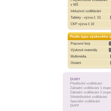
v MŠ
Inkluzivní vzdělávání
Tablety - výzva č. 51
CKP výzva č.10
Podle typu výukového z
Pracovní listy
Výukové materiály
Multimédia
Ostatní
DUMY
Předškolní vzdělávání
Základní vzdělávání 1.stupe
Základní vzdělávání 2.stupe
Středoškolské vzdělávání
Speciální vzdělávání
DVPP