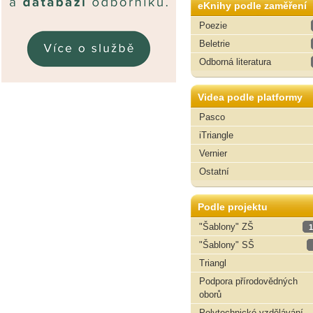
eKnihy podle zaměření
Poezie
Beletrie
Odborná literatura
Videa podle platformy
Pasco
iTriangle
Vernier
Ostatní
Podle projektu
"Šablony" ZŠ
1
"Šablony" SŠ
Triangl
Podpora přírodovědných
oborů
Polytechnické vzdělávání