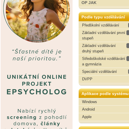
OP JAK
Podle typu vzdělávání
Předškolní vzdělávání
Základní vzdělávání první
stupeň
Základní vzdělávání
druhý stupeň
Středoškolské vzdělávání
a gymnázia
Speciální vzdělávání
DVPP
Aplikace podle systému
Windows
Android
Apple