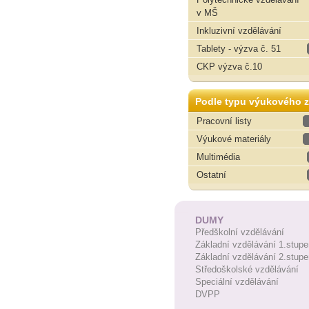
v MŠ
Inkluzivní vzdělávání
Tablety - výzva č. 51
CKP výzva č.10
Podle typu výukového z
Pracovní listy
Výukové materiály
Multimédia
Ostatní
DUMY
Předškolní vzdělávání
Základní vzdělávání 1.stupe
Základní vzdělávání 2.stupe
Středoškolské vzdělávání
Speciální vzdělávání
DVPP