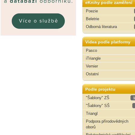
eKnihy podle zaměření
Poezie
Beletrie
Odborná literatura
Videa podle platformy
Pasco
iTriangle
Vernier
Ostatní
Podle projektu
"Šablony" ZŠ
1
"Šablony" SŠ
Triangl
Podpora přírodovědných
oborů
Polytechnické vzdělávání