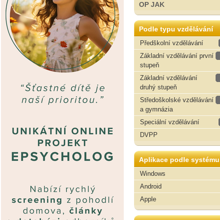
OP JAK
Podle typu vzdělávání
Předškolní vzdělávání
Základní vzdělávání první
stupeň
Základní vzdělávání
druhý stupeň
Středoškolské vzdělávání
a gymnázia
Speciální vzdělávání
DVPP
Aplikace podle systému
Windows
Android
Apple