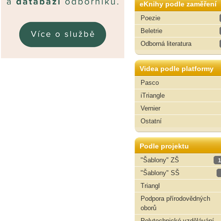
eKnihy podle zaměření
Poezie
Beletrie
Odborná literatura
Videa podle platformy
Pasco
iTriangle
Vernier
Ostatní
Podle projektu
"Šablony" ZŠ
1
"Šablony" SŠ
Triangl
Podpora přírodovědných
oborů
Polytechnické vzdělávání