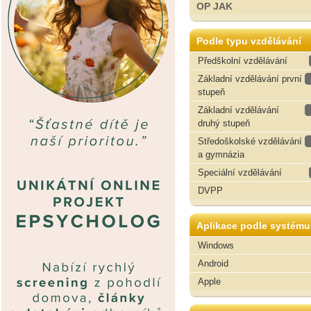
OP JAK
Podle typu vzdělávání
Předškolní vzdělávání
Základní vzdělávání první
stupeň
Základní vzdělávání
druhý stupeň
Středoškolské vzdělávání
a gymnázia
Speciální vzdělávání
DVPP
Aplikace podle systému
Windows
Android
Apple