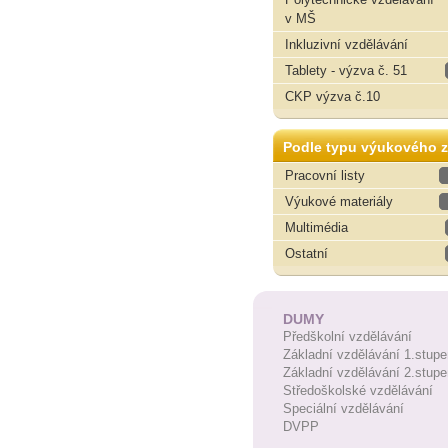
v MŠ
Inkluzivní vzdělávání
Tablety - výzva č. 51
CKP výzva č.10
Podle typu výukového z
Pracovní listy
Výukové materiály
Multimédia
Ostatní
DUMY
Předškolní vzdělávání
Základní vzdělávání 1.stupe
Základní vzdělávání 2.stupe
Středoškolské vzdělávání
Speciální vzdělávání
DVPP