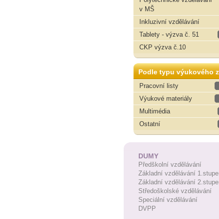
v MŠ
Inkluzivní vzdělávání
Tablety - výzva č. 51
CKP výzva č.10
Podle typu výukového z
Pracovní listy
Výukové materiály
Multimédia
Ostatní
DUMY
Předškolní vzdělávání
Základní vzdělávání 1.stupe
Základní vzdělávání 2.stupe
Středoškolské vzdělávání
Speciální vzdělávání
DVPP