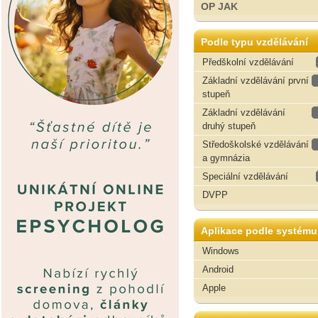
OP JAK
Podle typu vzdělávání
Předškolní vzdělávání
Základní vzdělávání první
stupeň
Základní vzdělávání
druhý stupeň
Středoškolské vzdělávání
a gymnázia
Speciální vzdělávání
DVPP
Aplikace podle systému
Windows
Android
Apple