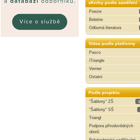
eKnihy podle zaměření
Poezie
Beletrie
Odborná literatura
Videa podle platformy
Pasco
iTriangle
Vernier
Ostatní
Podle projektu
"Šablony" ZŠ
1
"Šablony" SŠ
Triangl
Podpora přírodovědných
oborů
Polytechnické vzdělávání