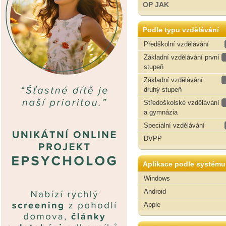
OP JAK
Podle typu vzdělávání
Předškolní vzdělávání
Základní vzdělávání první
stupeň
Základní vzdělávání
druhý stupeň
Středoškolské vzdělávání
a gymnázia
Speciální vzdělávání
DVPP
Aplikace podle systému
Windows
Android
Apple