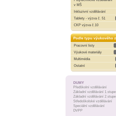
v MŠ
Inkluzivní vzdělávání
Tablety - výzva č. 51
CKP výzva č.10
Podle typu výukového z
Pracovní listy
Výukové materiály
Multimédia
Ostatní
DUMY
Předškolní vzdělávání
Základní vzdělávání 1.stupe
Základní vzdělávání 2.stupe
Středoškolské vzdělávání
Speciální vzdělávání
DVPP