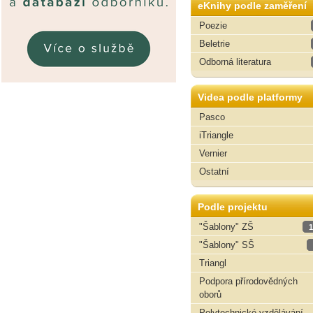
eKnihy podle zaměření
Poezie
Beletrie
Odborná literatura
Videa podle platformy
Pasco
iTriangle
Vernier
Ostatní
Podle projektu
"Šablony" ZŠ
1
"Šablony" SŠ
Triangl
Podpora přírodovědných
oborů
Polytechnické vzdělávání