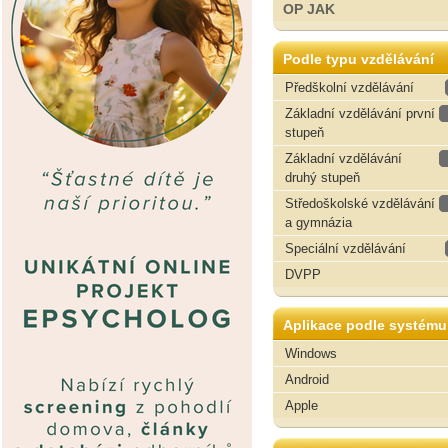
OP JAK
Podle typu vzdělávání
Předškolní vzdělávání
Základní vzdělávání první
stupeň
Základní vzdělávání
druhý stupeň
Středoškolské vzdělávání
a gymnázia
Speciální vzdělávání
DVPP
Aplikace podle systému
Windows
Android
Apple