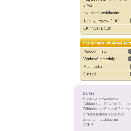
v MŠ
Inkluzivní vzdělávání
Tablety - výzva č. 51
CKP výzva č.10
Podle typu výukového z
Pracovní listy
Výukové materiály
Multimédia
Ostatní
DUMY
Předškolní vzdělávání
Základní vzdělávání 1.stupe
Základní vzdělávání 2.stupe
Středoškolské vzdělávání
Speciální vzdělávání
DVPP