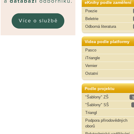
eKnihy podle zaměření
Poezie
Beletrie
Odborná literatura
Videa podle platformy
Pasco
iTriangle
Vernier
Ostatní
Podle projektu
"Šablony" ZŠ
1
"Šablony" SŠ
Triangl
Podpora přírodovědných
oborů
Polytechnické vzdělávání