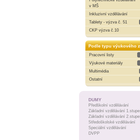
v MŠ
Inkluzivní vzdělávání
Tablety - výzva č. 51
CKP výzva č.10
Podle typu výukového z
Pracovní listy
Výukové materiály
Multimédia
Ostatní
DUMY
Předškolní vzdělávání
Základní vzdělávání 1.stupe
Základní vzdělávání 2.stupe
Středoškolské vzdělávání
Speciální vzdělávání
DVPP