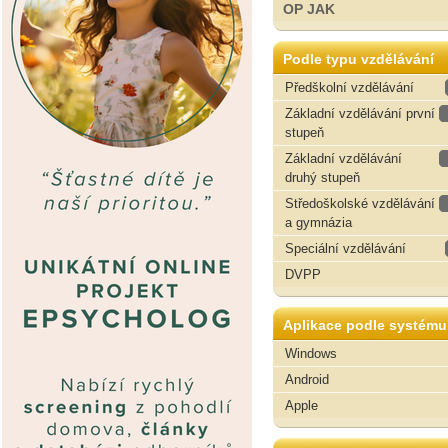
OP JAK
Podle typu vzdělávání
Předškolní vzdělávání
Základní vzdělávání první
stupeň
Základní vzdělávání
druhý stupeň
Středoškolské vzdělávání
a gymnázia
Speciální vzdělávání
DVPP
Aplikace podle systému
Windows
Android
Apple