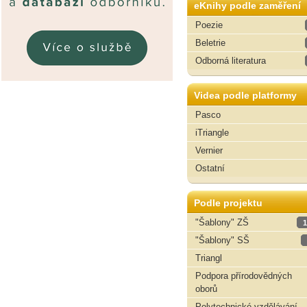
eKnihy podle zaměření
Poezie
Beletrie
Odborná literatura
Videa podle platformy
Pasco
iTriangle
Vernier
Ostatní
Podle projektu
"Šablony" ZŠ
1
"Šablony" SŠ
Triangl
Podpora přírodovědných
oborů
Polytechnické vzdělávání