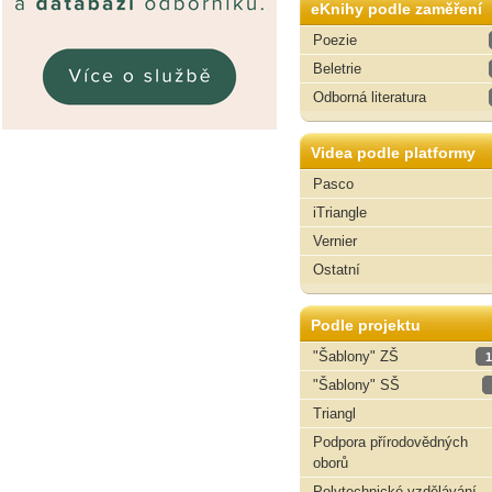
eKnihy podle zaměření
Poezie
Beletrie
Odborná literatura
Videa podle platformy
Pasco
iTriangle
Vernier
Ostatní
Podle projektu
"Šablony" ZŠ
1
"Šablony" SŠ
Triangl
Podpora přírodovědných
oborů
Polytechnické vzdělávání