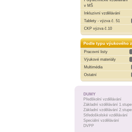
v MŠ
Inkluzivní vzdělávání
Tablety - výzva č. 51
CKP výzva č.10
Podle typu výukového z
Pracovní listy
Výukové materiály
Multimédia
Ostatní
DUMY
Předškolní vzdělávání
Základní vzdělávání 1.stupe
Základní vzdělávání 2.stupe
Středoškolské vzdělávání
Speciální vzdělávání
DVPP