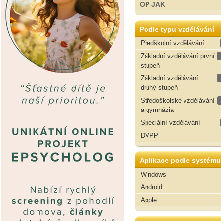
OP JAK
Podle typu vzdělávání
Předškolní vzdělávání
Základní vzdělávání první
stupeň
Základní vzdělávání
druhý stupeň
Středoškolské vzdělávání
a gymnázia
Speciální vzdělávání
DVPP
Aplikace podle systému
Windows
Android
Apple