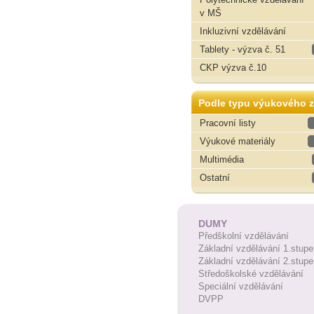
v MŠ
Inkluzivní vzdělávání
Tablety - výzva č. 51
CKP výzva č.10
Podle typu výukového z
Pracovní listy
Výukové materiály
Multimédia
Ostatní
DUMY
Předškolní vzdělávání
Základní vzdělávání 1.stupe
Základní vzdělávání 2.stupe
Středoškolské vzdělávání
Speciální vzdělávání
DVPP