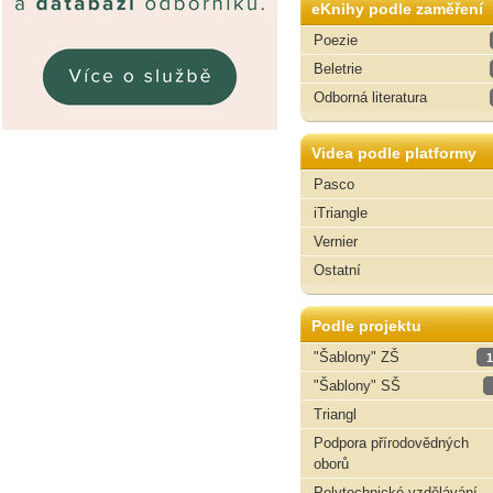
eKnihy podle zaměření
Poezie
Beletrie
Odborná literatura
Videa podle platformy
Pasco
iTriangle
Vernier
Ostatní
Podle projektu
"Šablony" ZŠ
1
"Šablony" SŠ
Triangl
Podpora přírodovědných
oborů
Polytechnické vzdělávání