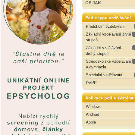
OP JAK
Podle typu vzdělávání
Předškolní vzdělávání
Základní vzdělávání první
stupeň
Základní vzdělávání
druhý stupeň
Středoškolské vzdělávání
a gymnázia
Speciální vzdělávání
DVPP
Aplikace podle systému
Windows
Android
Apple