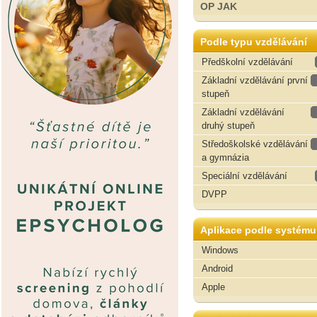
OP JAK
Podle typu vzdělávání
Předškolní vzdělávání
Základní vzdělávání první
stupeň
Základní vzdělávání
druhý stupeň
Středoškolské vzdělávání
a gymnázia
Speciální vzdělávání
DVPP
Aplikace podle systému
Windows
Android
Apple