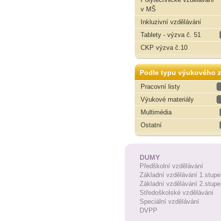
v MŠ
Inkluzivní vzdělávání
Tablety - výzva č. 51
CKP výzva č.10
Podle typu výukového z
Pracovní listy
Výukové materiály
Multimédia
Ostatní
DUMY
Předškolní vzdělávání
Základní vzdělávání 1.stupe
Základní vzdělávání 2.stupe
Středoškolské vzdělávání
Speciální vzdělávání
DVPP