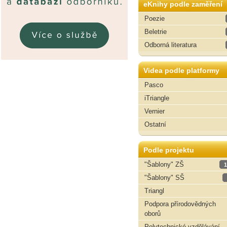
eKnihy podle zaměření
Poezie
Beletrie
Odborná literatura
Videa podle platformy
Pasco
iTriangle
Vernier
Ostatní
Podle projektu
"Šablony" ZŠ
1
"Šablony" SŠ
Triangl
Podpora přírodovědných
oborů
Polytechnické vzdělávání