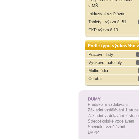
v MŠ
Inkluzivní vzdělávání
Tablety - výzva č. 51
CKP výzva č.10
Podle typu výukového z
Pracovní listy
Výukové materiály
Multimédia
Ostatní
DUMY
Předškolní vzdělávání
Základní vzdělávání 1.stupe
Základní vzdělávání 2.stupe
Středoškolské vzdělávání
Speciální vzdělávání
DVPP