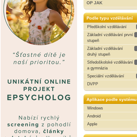
OP JAK
Podle typu vzdělávání
Předškolní vzdělávání
Základní vzdělávání první
stupeň
Základní vzdělávání
druhý stupeň
Středoškolské vzdělávání
a gymnázia
Speciální vzdělávání
DVPP
Aplikace podle systému
Windows
Android
Apple