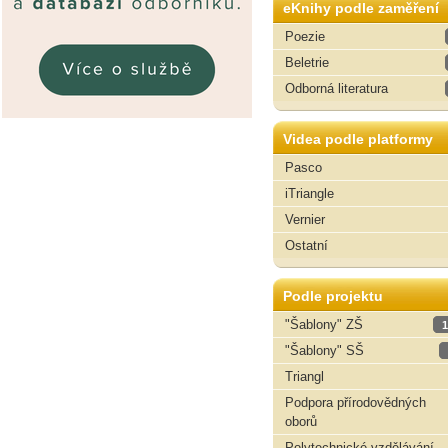
eKnihy podle zaměření
Poezie
Beletrie
Odborná literatura
Videa podle platformy
Pasco
iTriangle
Vernier
Ostatní
Podle projektu
"Šablony" ZŠ
1
"Šablony" SŠ
Triangl
Podpora přírodovědných
oborů
Polytechnické vzdělávání