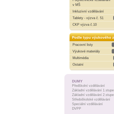
v MŠ
Inkluzivní vzdělávání
Tablety - výzva č. 51
CKP výzva č.10
Podle typu výukového z
Pracovní listy
Výukové materiály
Multimédia
Ostatní
DUMY
Předškolní vzdělávání
Základní vzdělávání 1.stupe
Základní vzdělávání 2.stupe
Středoškolské vzdělávání
Speciální vzdělávání
DVPP