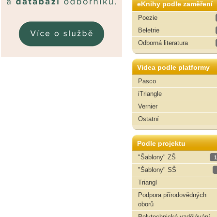
eKnihy podle zaměření
Poezie
Beletrie
Odborná literatura
Videa podle platformy
Pasco
iTriangle
Vernier
Ostatní
Podle projektu
"Šablony" ZŠ
1
"Šablony" SŠ
Triangl
Podpora přírodovědných
oborů
Polytechnické vzdělávání