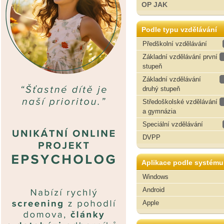
OP JAK
Podle typu vzdělávání
Předškolní vzdělávání
Základní vzdělávání první
stupeň
Základní vzdělávání
druhý stupeň
Středoškolské vzdělávání
a gymnázia
Speciální vzdělávání
DVPP
Aplikace podle systému
Windows
Android
Apple