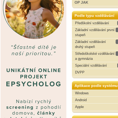
OP JAK
Podle typu vzdělávání
Předškolní vzdělávání
Základní vzdělávání první
stupeň
Základní vzdělávání
druhý stupeň
Středoškolské vzdělávání
a gymnázia
Speciální vzdělávání
DVPP
Aplikace podle systému
Windows
Android
Apple