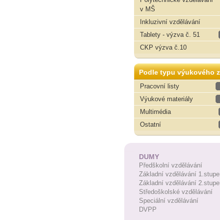
v MŠ
Inkluzivní vzdělávání
Tablety - výzva č. 51
CKP výzva č.10
Podle typu výukového z
Pracovní listy
Výukové materiály
Multimédia
Ostatní
DUMY
Předškolní vzdělávání
Základní vzdělávání 1.stupe
Základní vzdělávání 2.stupe
Středoškolské vzdělávání
Speciální vzdělávání
DVPP