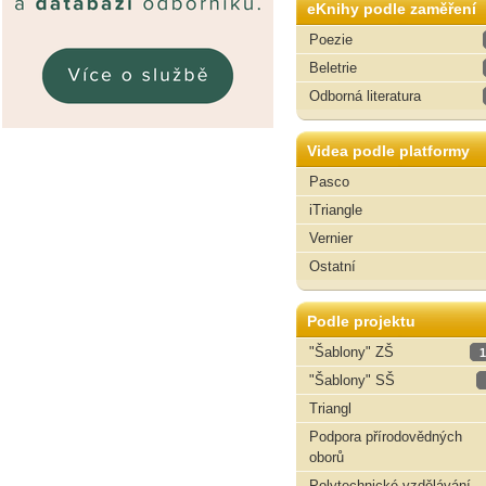
eKnihy podle zaměření
Poezie
Beletrie
Odborná literatura
Videa podle platformy
Pasco
iTriangle
Vernier
Ostatní
Podle projektu
"Šablony" ZŠ
1
"Šablony" SŠ
Triangl
Podpora přírodovědných
oborů
Polytechnické vzdělávání