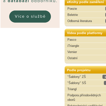
eKnihy podle zaměření
Poezie
Beletrie
Odborná literatura
Videa podle platformy
Pasco
iTriangle
Vernier
Ostatní
Podle projektu
"Šablony" ZŠ
1
"Šablony" SŠ
Triangl
Podpora přírodovědných
oborů
Polytechnické vzdělávání