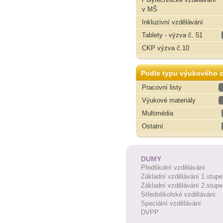
v MŠ
Inkluzivní vzdělávání
Tablety - výzva č. 51
CKP výzva č.10
Podle typu výukového z
Pracovní listy
Výukové materiály
Multimédia
Ostatní
DUMY
Předškolní vzdělávání
Základní vzdělávání 1.stupe
Základní vzdělávání 2.stupe
Středoškolské vzdělávání
Speciální vzdělávání
DVPP