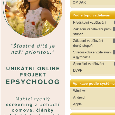
OP JAK
Podle typu vzdělávání
Předškolní vzdělávání
Základní vzdělávání první
stupeň
Základní vzdělávání
druhý stupeň
Středoškolské vzdělávání
a gymnázia
Speciální vzdělávání
DVPP
Aplikace podle systému
Windows
Android
Apple