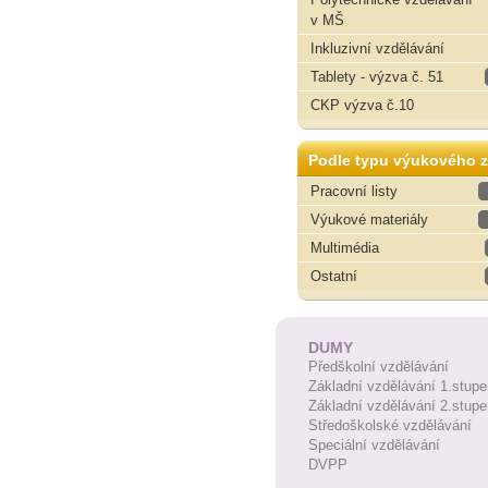
v MŠ
Inkluzivní vzdělávání
Tablety - výzva č. 51
CKP výzva č.10
Podle typu výukového z
Pracovní listy
Výukové materiály
Multimédia
Ostatní
DUMY
Předškolní vzdělávání
Základní vzdělávání 1.stupe
Základní vzdělávání 2.stupe
Středoškolské vzdělávání
Speciální vzdělávání
DVPP