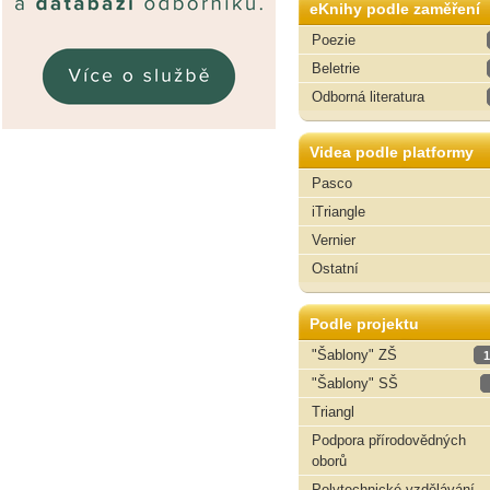
eKnihy podle zaměření
Poezie
Beletrie
Odborná literatura
Videa podle platformy
Pasco
iTriangle
Vernier
Ostatní
Podle projektu
"Šablony" ZŠ
1
"Šablony" SŠ
Triangl
Podpora přírodovědných
oborů
Polytechnické vzdělávání