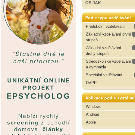
OP JAK
Podle typu vzdělávání
Předškolní vzdělávání
Základní vzdělávání první
stupeň
Základní vzdělávání
druhý stupeň
Středoškolské vzdělávání
a gymnázia
Speciální vzdělávání
DVPP
Aplikace podle systému
Windows
Android
Apple