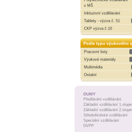
v MŠ
Inkluzivní vzdělávání
Tablety - výzva č. 51
CKP výzva č.10
Podle typu výukového z
Pracovní listy
Výukové materiály
Multimédia
Ostatní
DUMY
Předškolní vzdělávání
Základní vzdělávání 1.stupe
Základní vzdělávání 2.stupe
Středoškolské vzdělávání
Speciální vzdělávání
DVPP