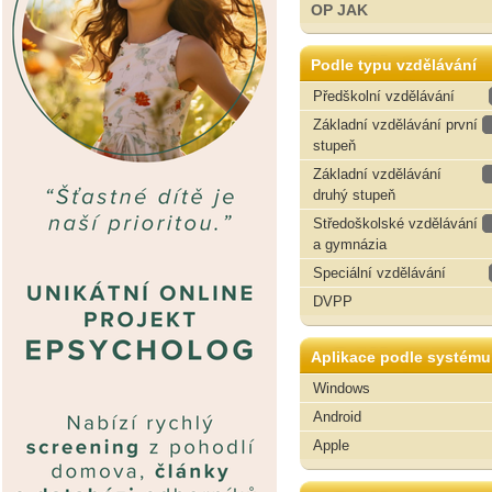
OP JAK
Podle typu vzdělávání
Předškolní vzdělávání
Základní vzdělávání první
stupeň
Základní vzdělávání
druhý stupeň
Středoškolské vzdělávání
a gymnázia
Speciální vzdělávání
DVPP
Aplikace podle systému
Windows
Android
Apple