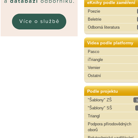
eKnihy podle zaměření
Poezie
Beletrie
Odborná literatura
Videa podle platformy
Pasco
iTriangle
Vernier
Ostatní
Podle projektu
"Šablony" ZŠ
1
"Šablony" SŠ
Triangl
Podpora přírodovědných
oborů
Polytechnické vzdělávání