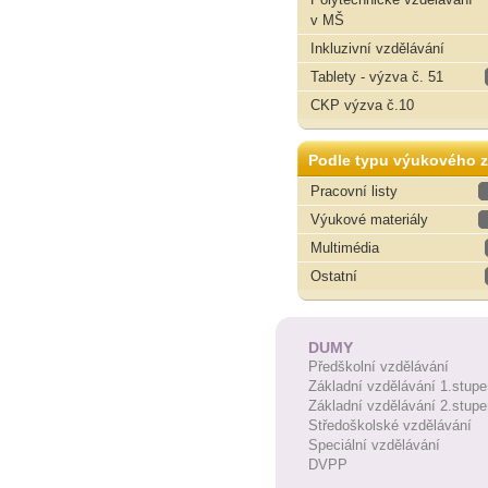
v MŠ
Inkluzivní vzdělávání
Tablety - výzva č. 51
CKP výzva č.10
Podle typu výukového z
Pracovní listy
Výukové materiály
Multimédia
Ostatní
DUMY
Předškolní vzdělávání
Základní vzdělávání 1.stupe
Základní vzdělávání 2.stupe
Středoškolské vzdělávání
Speciální vzdělávání
DVPP