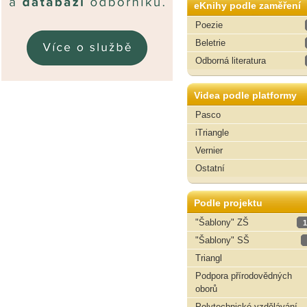
eKnihy podle zaměření
Poezie
Beletrie
Odborná literatura
Videa podle platformy
Pasco
iTriangle
Vernier
Ostatní
Podle projektu
"Šablony" ZŠ
1
"Šablony" SŠ
Triangl
Podpora přírodovědných
oborů
Polytechnické vzdělávání