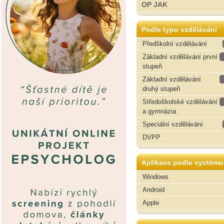
OP JAK
Podle typu vzdělávání
Předškolní vzdělávání
Základní vzdělávání první
stupeň
Základní vzdělávání
druhý stupeň
Středoškolské vzdělávání
a gymnázia
Speciální vzdělávání
DVPP
Aplikace podle systému
Windows
Android
Apple