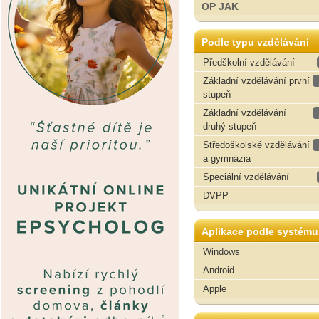
OP JAK
Podle typu vzdělávání
Předškolní vzdělávání
Základní vzdělávání první
stupeň
Základní vzdělávání
druhý stupeň
Středoškolské vzdělávání
a gymnázia
Speciální vzdělávání
DVPP
Aplikace podle systému
Windows
Android
Apple