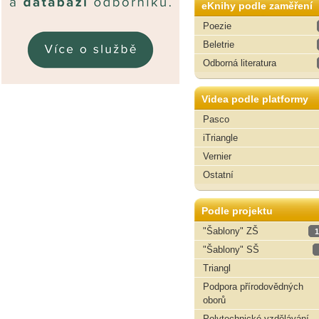
eKnihy podle zaměření
Poezie
Beletrie
Odborná literatura
Videa podle platformy
Pasco
iTriangle
Vernier
Ostatní
Podle projektu
"Šablony" ZŠ
1
"Šablony" SŠ
Triangl
Podpora přírodovědných
oborů
Polytechnické vzdělávání