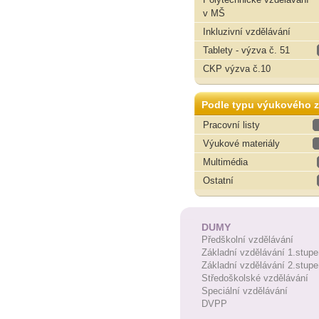
v MŠ
Inkluzivní vzdělávání
Tablety - výzva č. 51
CKP výzva č.10
Podle typu výukového z
Pracovní listy
Výukové materiály
Multimédia
Ostatní
DUMY
Předškolní vzdělávání
Základní vzdělávání 1.stupe
Základní vzdělávání 2.stupe
Středoškolské vzdělávání
Speciální vzdělávání
DVPP