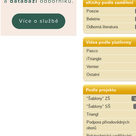
eKnihy podle zaměření
Poezie
Beletrie
Odborná literatura
Videa podle platformy
Pasco
iTriangle
Vernier
Ostatní
Podle projektu
"Šablony" ZŠ
1
"Šablony" SŠ
Triangl
Podpora přírodovědných
oborů
Polytechnické vzdělávání