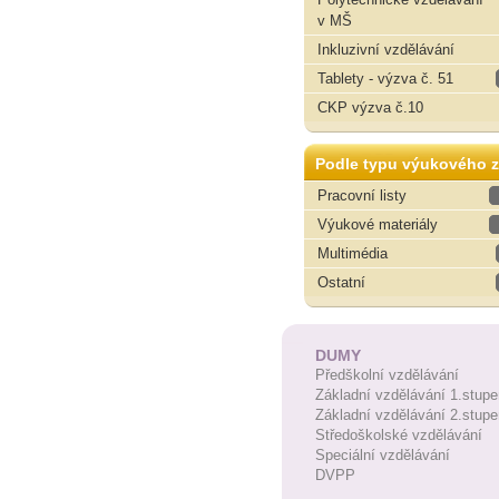
v MŠ
Inkluzivní vzdělávání
Tablety - výzva č. 51
CKP výzva č.10
Podle typu výukového z
Pracovní listy
Výukové materiály
Multimédia
Ostatní
DUMY
Předškolní vzdělávání
Základní vzdělávání 1.stupe
Základní vzdělávání 2.stupe
Středoškolské vzdělávání
Speciální vzdělávání
DVPP