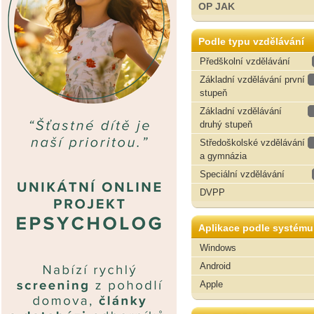
OP JAK
Podle typu vzdělávání
Předškolní vzdělávání
Základní vzdělávání první
stupeň
Základní vzdělávání
druhý stupeň
Středoškolské vzdělávání
a gymnázia
Speciální vzdělávání
DVPP
Aplikace podle systému
Windows
Android
Apple