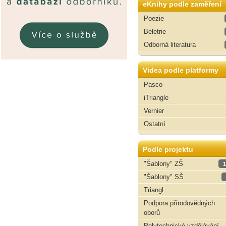
eKnihy podle zaměření
Poezie
Beletrie
Odborná literatura
Videa podle platformy
Pasco
iTriangle
Vernier
Ostatní
Podle projektu
"Šablony" ZŠ
1
"Šablony" SŠ
Triangl
Podpora přírodovědných
oborů
Polytechnické vzdělávání