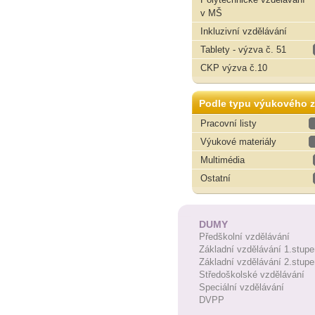
v MŠ
Inkluzivní vzdělávání
Tablety - výzva č. 51
CKP výzva č.10
Podle typu výukového z
Pracovní listy
Výukové materiály
Multimédia
Ostatní
DUMY
Předškolní vzdělávání
Základní vzdělávání 1.stupe
Základní vzdělávání 2.stupe
Středoškolské vzdělávání
Speciální vzdělávání
DVPP