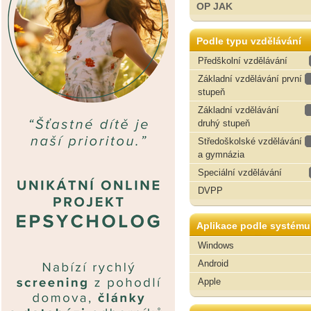
OP JAK
Podle typu vzdělávání
Předškolní vzdělávání
Základní vzdělávání první
stupeň
Základní vzdělávání
druhý stupeň
Středoškolské vzdělávání
a gymnázia
Speciální vzdělávání
DVPP
Aplikace podle systému
Windows
Android
Apple