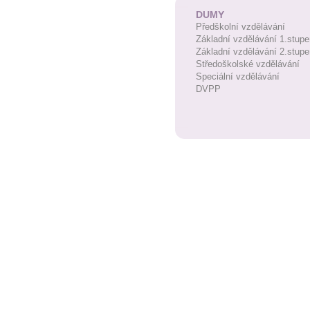
DUMY
Předškolní vzdělávání
Základní vzdělávání 1.stupe
Základní vzdělávání 2.stupe
Středoškolské vzdělávání
Speciální vzdělávání
DVPP