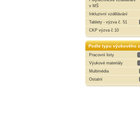
v MŠ
Inkluzivní vzdělávání
Tablety - výzva č. 51
CKP výzva č.10
Podle typu výukového z
Pracovní listy
Výukové materiály
Multimédia
Ostatní