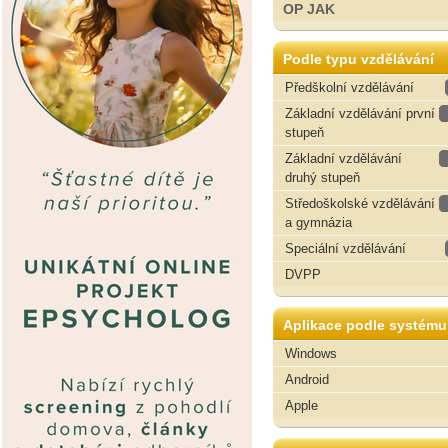
OP JAK
Podle typu vzdělávání
Předškolní vzdělávání
Základní vzdělávání první
stupeň
Základní vzdělávání
druhý stupeň
Středoškolské vzdělávání
a gymnázia
Speciální vzdělávání
DVPP
Aplikace podle systému
Windows
Android
Apple