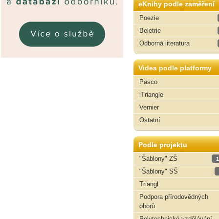
eKnihy podle zaměření
Poezie
Beletrie
Odborná literatura
Videa podle platformy
Pasco
iTriangle
Vernier
Ostatní
Podle projektu
"Šablony" ZŠ
1
"Šablony" SŠ
Triangl
Podpora přírodovědných
oborů
Polytechnické vzdělávání