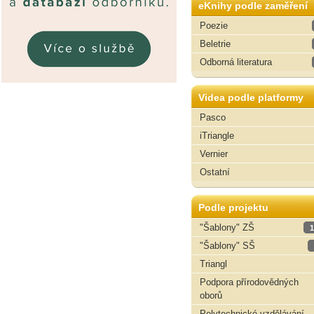
eKnihy podle zaměření
Poezie
Beletrie
Odborná literatura
Videa podle platformy
Pasco
iTriangle
Vernier
Ostatní
Podle projektu
"Šablony" ZŠ
1
"Šablony" SŠ
Triangl
Podpora přírodovědných
oborů
Polytechnické vzdělávání