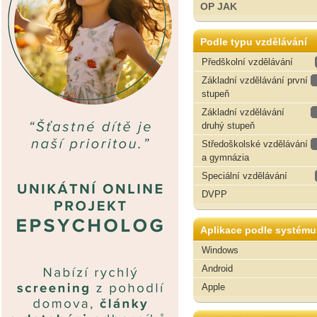
OP JAK
Podle typu vzdělávání
Předškolní vzdělávání
Základní vzdělávání první
stupeň
Základní vzdělávání
druhý stupeň
Středoškolské vzdělávání
a gymnázia
Speciální vzdělávání
DVPP
Aplikace podle systému
Windows
Android
Apple