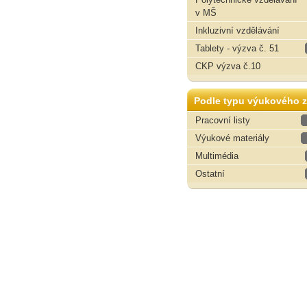
v MŠ
Inkluzivní vzdělávání
Tablety - výzva č. 51
CKP výzva č.10
Podle typu výukového z
Pracovní listy
Výukové materiály
Multimédia
Ostatní