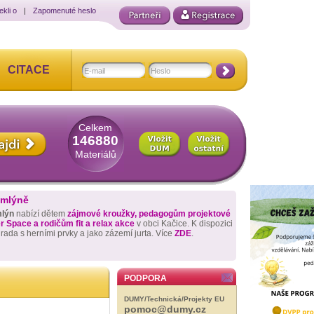
ekli o
|
Zapomenuté heslo
CITACE
Celkem
146880
Materiálů
 mlýně
mlýn
nabízí dětem
zájmové kroužky, pedagogům projektové
 Space a rodičům fit a relax akce
v obci Kačice. K dispozici
hrada s herními prvky a jako zázemí jurta. Více
ZDE
.
PODPORA
DUMY/Technická/Projekty EU
pomoc@dumy.cz