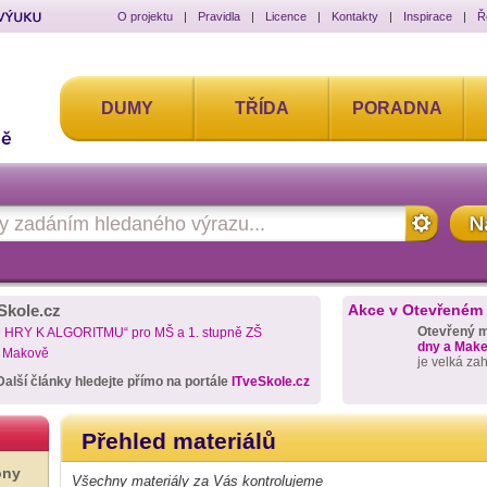
O projektu
|
Pravidla
|
Licence
|
Kontakty
|
Inspirace
|
Ř
DUMY
TŘÍDA
PORADNA
Skole.cz
Akce v Otevřeném
Otevřený 
D HRY K ALGORITMU“ pro MŠ a 1. stupně ZŠ
dny a Maker
a Makově
je velká za
Další články hledejte přímo na portále
ITveSkole.cz
Přehled materiálů
ony
Všechny materiály za Vás kontrolujeme