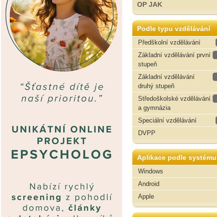
OP JAK
Podle typu vzdělávání
Předškolní vzdělávání
Základní vzdělávání první
stupeň
Základní vzdělávání
druhý stupeň
Středoškolské vzdělávání
a gymnázia
Speciální vzdělávání
DVPP
Aplikace podle systému
Windows
Android
Apple