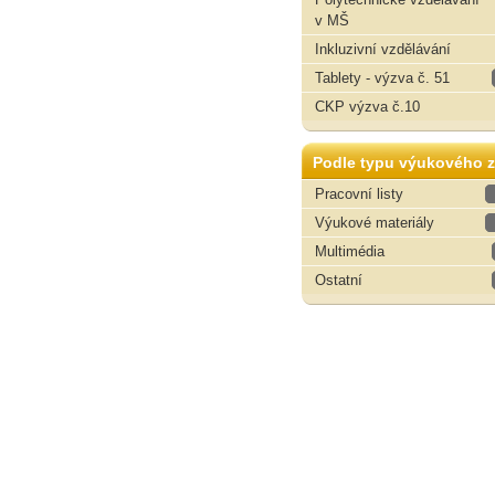
v MŠ
Inkluzivní vzdělávání
Tablety - výzva č. 51
CKP výzva č.10
Podle typu výukového z
Pracovní listy
Výukové materiály
Multimédia
Ostatní