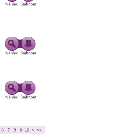
6
7
8
9
10
>
>>