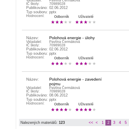
Vkladatel:
Pavlína Čermáková
IČ školy:
70989028
Publikováno:
02.06.2012
Typ souboru:
pptx
Hodnocení:
Odborník
Uživatelé
Název:
Polohová energie - úlohy
Vkladatel:
Pavlína Čermáková
IČ školy:
70989028
Publikováno:
02.06.2012
Typ souboru:
pptx
Hodnocení:
Odborník
Uživatelé
Název:
Polohová energie - zavedení
pojmu
Vkladatel:
Pavlína Čermáková
IČ školy:
70989028
Publikováno:
08.06.2012
Typ souboru:
pptx
Hodnocení:
Odborník
Uživatelé
Nalezených materiálů:
123
<<
<
1
2
3
4
5