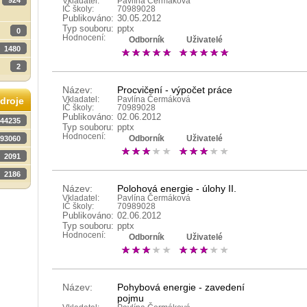
924
Vkladatel:
Pavlína Čermáková
IČ školy:
70989028
Publikováno:
30.05.2012
Typ souboru:
pptx
0
Hodnocení:
Odborník
Uživatelé
1480
2
Název:
Procvičení - výpočet práce
Vkladatel:
Pavlína Čermáková
droje
IČ školy:
70989028
Publikováno:
02.06.2012
44235
Typ souboru:
pptx
Hodnocení:
93060
Odborník
Uživatelé
2091
2186
Název:
Polohová energie - úlohy II.
Vkladatel:
Pavlína Čermáková
IČ školy:
70989028
Publikováno:
02.06.2012
Typ souboru:
pptx
Hodnocení:
Odborník
Uživatelé
Název:
Pohybová energie - zavedení
pojmu