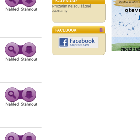
KALENDÁŘ
Prozatím nejsou žádné
záznamy
FACEBOOK