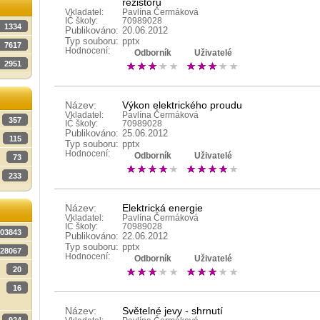
rezistorů
Vkladatel:
Pavlína Čermáková
IČ školy:
70989028
1334
Publikováno:
20.06.2012
Typ souboru:
pptx
7617
Hodnocení:
Odborník
Uživatelé
2951
Název:
Výkon elektrického proudu
Vkladatel:
Pavlína Čermáková
357
IČ školy:
70989028
Publikováno:
25.06.2012
115
Typ souboru:
pptx
Hodnocení:
Odborník
Uživatelé
73
233
Název:
Elektrická energie
Vkladatel:
Pavlína Čermáková
IČ školy:
70989028
03843
Publikováno:
22.06.2012
Typ souboru:
pptx
28067
Hodnocení:
Odborník
Uživatelé
20
16
Název:
Světelné jevy - shrnutí