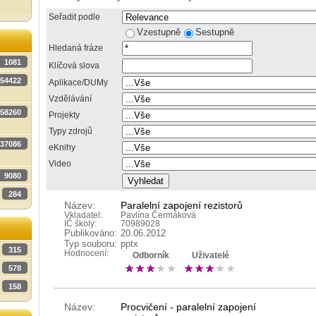
Seřadit podle
Vzestupně
Sestupně
Hledaná fráze
1081
Klíčová slova
54422
Aplikace/DUMy
Vzdělávání
58260
Projekty
Typy zdrojů
37086
eKnihy
Video
9080
284
Název:
Paralelní zapojení rezistorů
Vkladatel:
Pavlína Čermáková
IČ školy:
70989028
Publikováno:
20.06.2012
Typ souboru:
pptx
315
Hodnocení:
Odborník
Uživatelé
578
158
Název:
Procvičení - paralelní zapojení