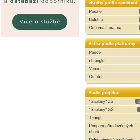
eKnihy podle zaměření
Poezie
Beletrie
Odborná literatura
Videa podle platformy
Pasco
iTriangle
Vernier
Ostatní
Podle projektu
"Šablony" ZŠ
1
"Šablony" SŠ
Triangl
Podpora přírodovědných
oborů
Polytechnické vzdělávání