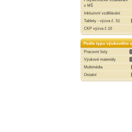
v MŠ
Inkluzivní vzdělávání
Tablety - výzva č. 51
CKP výzva č.10
Podle typu výukového z
Pracovní listy
Výukové materiály
Multimédia
Ostatní