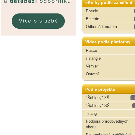
eKnihy podle zaměření
Poezie
Beletrie
Odborná literatura
Videa podle platformy
Pasco
iTriangle
Vernier
Ostatní
Podle projektu
"Šablony" ZŠ
1
"Šablony" SŠ
Triangl
Podpora přírodovědných
oborů
Polytechnické vzdělávání