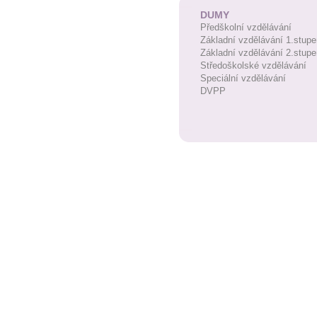
DUMY
Předškolní vzdělávání
Základní vzdělávání 1.stupe
Základní vzdělávání 2.stupe
Středoškolské vzdělávání
Speciální vzdělávání
DVPP