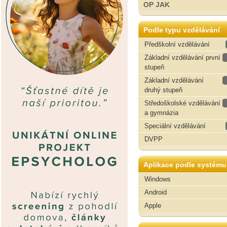
OP JAK
Podle typu vzdělávání
Předškolní vzdělávání
Základní vzdělávání první
stupeň
Základní vzdělávání
druhý stupeň
Středoškolské vzdělávání
a gymnázia
Speciální vzdělávání
DVPP
Aplikace podle systému
Windows
Android
Apple