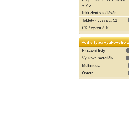
v MŠ
Inkluzivní vzdělávání
Tablety - výzva č. 51
CKP výzva č.10
Podle typu výukového z
Pracovní listy
Výukové materiály
Multimédia
Ostatní