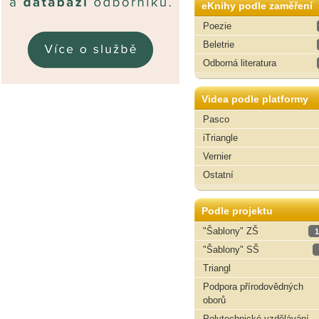
eKnihy podle zaměření
Poezie
Beletrie
Odborná literatura
Videa podle platformy
Pasco
iTriangle
Vernier
Ostatní
Podle projektu
"Šablony" ZŠ
1
"Šablony" SŠ
Triangl
Podpora přírodovědných
oborů
Polytechnické vzdělávání