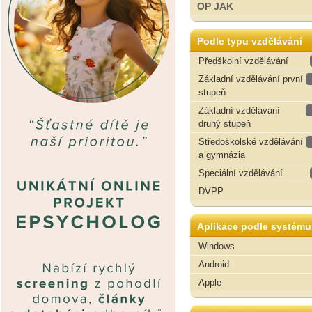
OP JAK
Podle typu vzdělávání
Předškolní vzdělávání
Základní vzdělávání první
stupeň
Základní vzdělávání
druhý stupeň
Středoškolské vzdělávání
a gymnázia
Speciální vzdělávání
DVPP
Aplikace podle systému
Windows
Android
Apple