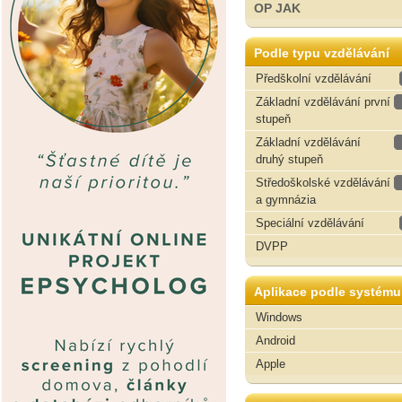
OP JAK
Podle typu vzdělávání
Předškolní vzdělávání
Základní vzdělávání první
stupeň
Základní vzdělávání
druhý stupeň
Středoškolské vzdělávání
a gymnázia
Speciální vzdělávání
DVPP
Aplikace podle systému
Windows
Android
Apple