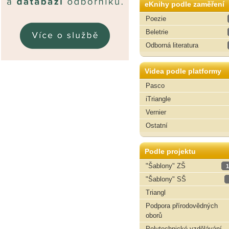
eKnihy podle zaměření
Poezie
Beletrie
Odborná literatura
Videa podle platformy
Pasco
iTriangle
Vernier
Ostatní
Podle projektu
"Šablony" ZŠ
1
"Šablony" SŠ
Triangl
Podpora přírodovědných
oborů
Polytechnické vzdělávání