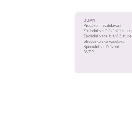
DUMY
Předškolní vzdělávání
Základní vzdělávání 1.stupe
Základní vzdělávání 2.stupe
Středoškolské vzdělávání
Speciální vzdělávání
DVPP