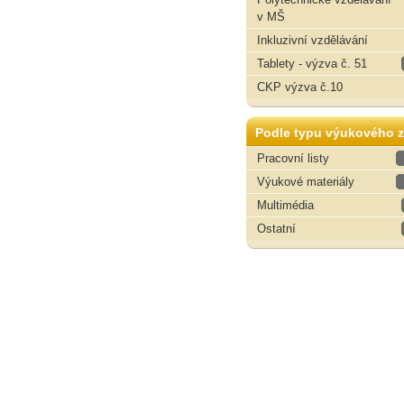
v MŠ
Inkluzivní vzdělávání
Tablety - výzva č. 51
CKP výzva č.10
Podle typu výukového z
Pracovní listy
Výukové materiály
Multimédia
Ostatní